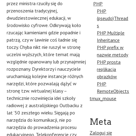
przez ministra rzuciły się do
PHP
przenoszenia tradycyjnej,
PHP
dwudziestowiecznej edukacji, w
(pseudo)Thread
środowisko cyfrowe. Odkrywają koło
s
rzucając kamieniami gdzie popadnie i
PHP Multiple
patrzą, czy w lawinie coś ładnie się
Inheritance
toczy. Chyba nikt nie ruszył w stronę
PHP prefix w
uczelni wyższych, które temat mają
nazwie metody
względnie opanowany lub przynajmniej
PHP prosta
rozpoznany. Dyrektorzy i nauczyciele
replikacja
uruchamiają kolejne instancje różnych
obrazków
narzędzi, które pozwalają dążyć w
PHP
stronę tzw. wirtualnej klasy –
RemoteObjects
technicznie rozwinięcia idei szkoły
tmux_mouse
radiowej z australijskiego Outbacku z
lat ’50 zeszłego wieku. Sięgają po
Meta
narzędzia do komunikacji, nie po
narzędzia do prowadzenia procesu
Zaloguj się
edukacyjnego. Telekonferencje czy