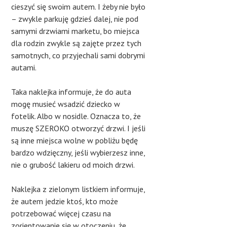
cieszyć się swoim autem. I żeby nie było
– zwykle parkuję gdzieś dalej, nie pod
samymi drzwiami marketu, bo miejsca
dla rodzin zwykle są zajęte przez tych
samotnych, co przyjechali sami dobrymi
autami.
Taka naklejka informuje, że do auta
mogę musieć wsadzić dziecko w
fotelik. Albo w nosidle. Oznacza to, że
muszę SZEROKO otworzyć drzwi. I jeśli
są inne miejsca wolne w pobliżu będę
bardzo wdzięczny, jeśli wybierzesz inne,
nie o grubość lakieru od moich drzwi.
Naklejka z zielonym listkiem informuje,
że autem jedzie ktoś, kto może
potrzebować więcej czasu na
zorientowanie się w otoczeniu, że