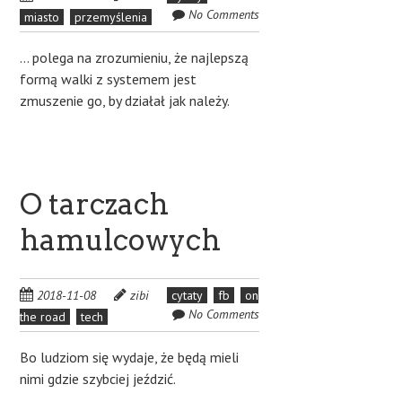
No Comments
miasto
przemyślenia
… polega na zrozumieniu, że najlepszą
formą walki z systemem jest
zmuszenie go, by działał jak należy.
O tarczach
hamulcowych
2018-11-08
zibi
cytaty
fb
on
No Comments
the road
tech
Bo ludziom się wydaje, że będą mieli
nimi gdzie szybciej jeździć.