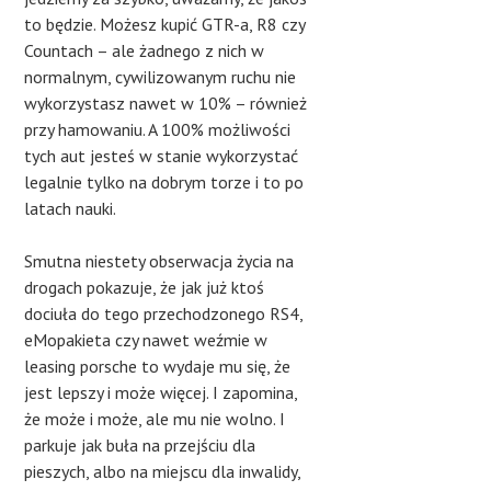
to będzie. Możesz kupić GTR-a, R8 czy
Countach – ale żadnego z nich w
normalnym, cywilizowanym ruchu nie
wykorzystasz nawet w 10% – również
przy hamowaniu. A 100% możliwości
tych aut jesteś w stanie wykorzystać
legalnie tylko na dobrym torze i to po
latach nauki.
Smutna niestety obserwacja życia na
drogach pokazuje, że jak już ktoś
dociuła do tego przechodzonego RS4,
eMopakieta czy nawet weźmie w
leasing porsche to wydaje mu się, że
jest lepszy i może więcej. I zapomina,
że może i może, ale mu nie wolno. I
parkuje jak buła na przejściu dla
pieszych, albo na miejscu dla inwalidy,