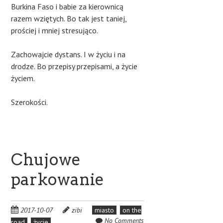
Burkina Faso i babie za kierownicą
razem wziętych. Bo tak jest taniej,
prościej i mniej stresująco.
Zachowajcie dystans. I w życiu i na
drodze. Bo przepisy przepisami, a życie
życiem.
Szerokości.
Chujowe
parkowanie
2017-10-07
zibi
miasto
on the
No Comments
road
życie