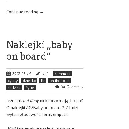
Continue reading
→
Naklejki „baby
on board”
2017-12-14
zibi
comment
cytaty
dziecko
fb
on the road
No Comments
rodzina
życie
Jeżu, jak
bul dópy
niektórzy mają. I o co?
O naklejki â€žBaby on board”? Z ludzi
wyłazi złośliwość i brak empatii.
IMHO generalnie naklejki mają sens.