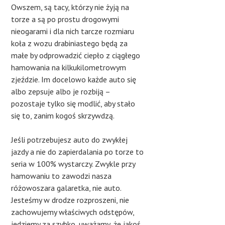
Owszem, są tacy, którzy nie żyją na
torze a są po prostu drogowymi
nieogarami i dla nich tarcze rozmiaru
koła z wozu drabiniastego będą za
małe by odprowadzić ciepło z ciągłego
hamowania na kilkukilometrowym
zjeździe. Im docelowo każde auto się
albo zepsuje albo je rozbiją –
pozostaje tylko się modlić, aby stało
się to, zanim kogoś skrzywdzą.
Jeśli potrzebujesz auto do zwykłej
jazdy a nie do zapierdalania po torze to
seria w 100% wystarczy. Zwykle przy
hamowaniu to zawodzi nasza
różowoszara galaretka, nie auto.
Jesteśmy w drodze rozproszeni, nie
zachowujemy właściwych odstępów,
jedziemy za szybko, uważamy, że jakoś