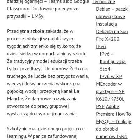
bardziej ogarnięci – Teams albo Google
Techniczne
Classroom. Dosłownie pojedyncze
Debian – paczki
przypadki – LMSy.
obowiązkowe
Instalacja
Przeciętna szkoła zakłada, że w
Debiana na Sun
procesie edukacji w najbliższych
Fire X4200
tygodniach zmieniło się tylko to, że
IPv6
dzieci siedzą w domach a nie w szkole.
IPv6 –
Że tradycyjny model edukacji trzeba
Konfiguracja
tylko “przedłużyć” do domów. Że to nic
6to4
trudnego, że ludzie bez przygotowania,
IPv6 w XP
wiedzy i doświadczenia wskoczą na
MEncoder w
głęboką wodę i przepłyną kanał La
praktyce – SE
Manche. Że darmowe rozwiązania
K610i/K750i,
stworzone do pracy grupowej
PSP, Adobe
wystarczą do ewolucji nauczania.
Premiere HowTo
MySQL – funkcje
Szkoły nie mają zielonego pojęcia o e-
do obróbki
learningu. W panice zafundowanej
numerów ISBN