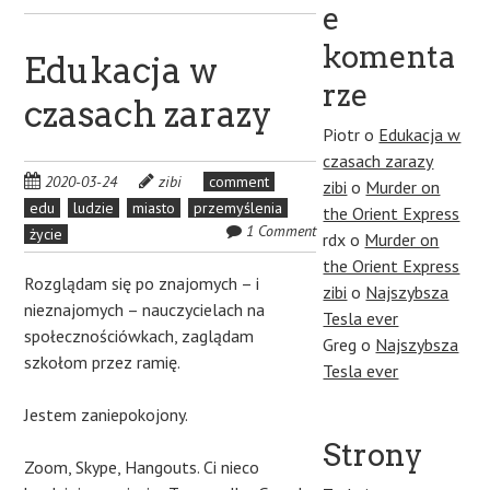
e
komenta
Edukacja w
rze
czasach zarazy
Piotr
o
Edukacja w
czasach zarazy
2020-03-24
zibi
comment
zibi
o
Murder on
edu
ludzie
miasto
przemyślenia
the Orient Express
1 Comment
życie
rdx
o
Murder on
the Orient Express
Rozglądam się po znajomych – i
zibi
o
Najszybsza
nieznajomych – nauczycielach na
Tesla ever
społecznościówkach, zaglądam
Greg
o
Najszybsza
szkołom przez ramię.
Tesla ever
Jestem zaniepokojony.
Strony
Zoom, Skype, Hangouts. Ci nieco