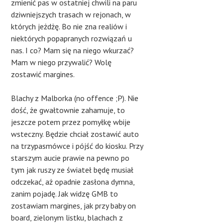
zmienić pas w ostatniej chwili na paru
dziwniejszych trasach w rejonach, w
których jeżdżę. Bo nie zna realiów i
niektórych popapranych rozwiązań u
nas. I co? Mam się na niego wkurzać?
Mam w niego przywalić? Wolę
zostawić margines.
Blachy z Malborka (no offence ;P). Nie
dość, że gwałtownie zahamuje, to
jeszcze potem przez pomyłkę wbije
wsteczny. Będzie chciał zostawić auto
na trzypasmówce i pójść do kiosku. Przy
starszym aucie prawie na pewno po
tym jak ruszy ze świateł będę musiał
odczekać, aż opadnie zasłona dymna,
zanim pojadę. Jak widzę GMB to
zostawiam margines, jak przy baby on
board, zielonym listku, blachach z