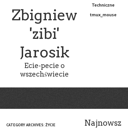
Skip
Skip
Techniczne
Menu
Zbigniew
to
to
tmux_mouse
main
content
content
'zibi'
Jarosik
Ecie-pecie o
wszechświecie
Najnowsz
CATEGORY ARCHIVES:
ŻYCIE