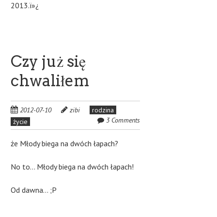
2013.ï»¿
Czy już się
chwaliłem
2012-07-10
zibi
rodzina
3 Comments
życie
że Młody biega na dwóch łapach?
No to… Młody biega na dwóch łapach!
Od dawna… ;P