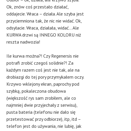
Ok, znów coś przestało działać,
oddajecie. Wraca – działa. Ale szyba jest
przyciemniona tak, że nic nie widać. Ok,
odsyłacie. Wraca, działała, widać… Ale
KURWA drzwi są INNEGO KOLORU niż
reszta nadwozia!
Ile kurwa można?! Czy Regenersis nie
potrafi zrobić czegoś solidnie?! Za
każdym razem coś jest nie tak, ale na
drobiazgi do tej pory przymykałem oczy.
Krzywo wklejony ekran, paprochy pod
szybką, pokaleczona obudowa
(większość rys sam zrobiłem, ale co
najmniej dwie przyjechały z serwisu),
pusta bateria (telefonu nie dało się
przetestować przy odbiorze), itp, itd –
telefon jest do używania, nie lubię, jak