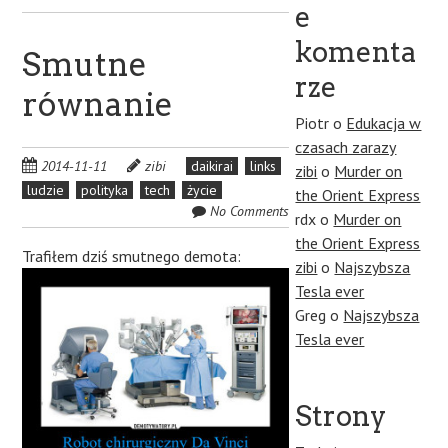
e
komenta
Smutne
rze
równanie
Piotr
o
Edukacja w
czasach zarazy
2014-11-11
zibi
daikirai
links
zibi
o
Murder on
ludzie
polityka
tech
życie
the Orient Express
No Comments
rdx
o
Murder on
the Orient Express
Trafiłem dziś smutnego demota:
zibi
o
Najszybsza
Tesla ever
Greg
o
Najszybsza
Tesla ever
Strony