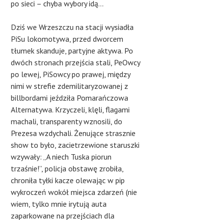
po sieci – chyba wybory idą…
Dziś we Wrzeszczu na stacji wysiadła
PiSu lokomotywa, przed dworcem
tłumek skanduje, partyjne aktywa. Po
dwóch stronach przejścia stali, PeOwcy
po lewej, PiSowcy po prawej, między
nimi w strefie zdemilitaryzowanej z
billbordami jeździła Pomarańczowa
Alternatywa. Krzyczeli, klęli, flagami
machali, transparenty wznosili, do
Prezesa wzdychali. Żenujące strasznie
show to było, zacietrzewione staruszki
wzywały: „A niech Tuska piorun
trzaśnie!”, policja obstawę zrobiła,
chroniła tyłki kacze olewając w pip
wykroczeń wokół miejsca zdarzeń (nie
wiem, tylko mnie irytują auta
zaparkowane na przejściach dla