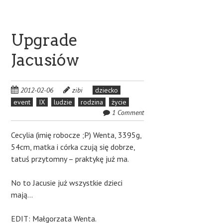
Upgrade
Jacusiów
2012-02-06
zibi
dziecko
event
IX
ludzie
rodzina
życie
1 Comment
Cecylia (imię robocze ;P) Wenta, 3395g,
54cm, matka i córka czują się dobrze,
tatuś przytomny – praktykę już ma.
No to Jacusie już wszystkie dzieci
mają…
EDIT: Małgorzata Wenta.