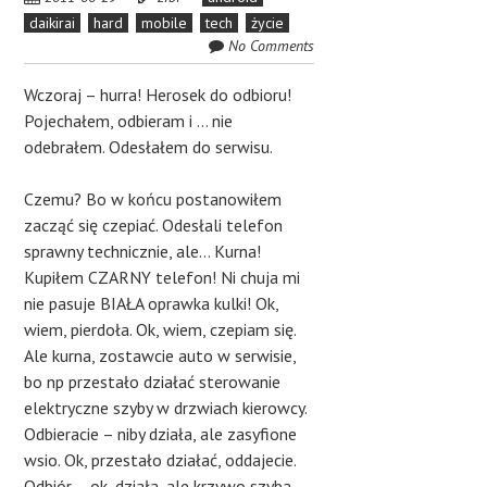
daikirai
hard
mobile
tech
życie
No Comments
Wczoraj – hurra! Herosek do odbioru!
Pojechałem, odbieram i … nie
odebrałem. Odesłałem do serwisu.
Czemu? Bo w końcu postanowiłem
zacząć się czepiać. Odesłali telefon
sprawny technicznie, ale… Kurna!
Kupiłem CZARNY telefon! Ni chuja mi
nie pasuje BIAŁA oprawka kulki! Ok,
wiem, pierdoła. Ok, wiem, czepiam się.
Ale kurna, zostawcie auto w serwisie,
bo np przestało działać sterowanie
elektryczne szyby w drzwiach kierowcy.
Odbieracie – niby działa, ale zasyfione
wsio. Ok, przestało działać, oddajecie.
Odbiór – ok, działa, ale krzywo szyba.