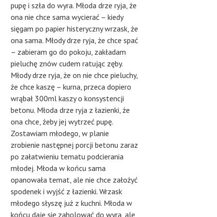
pupę i szła do wyra. Młoda drze ryja, że
ona nie chce sama wycierać – kiedy
sięgam po papier histeryczny wrzask, że
ona sama. Młody drze ryja, że chce spać
– zabieram go do pokoju, zakładam
pieluchę znów cudem ratując zęby.
Młody drze ryja, że on nie chce pieluchy,
że chce kaszę – kurna, przeca dopiero
wrąbał 300ml kaszy o konsystencji
betonu. Młoda drze ryja z łazienki, że
ona chce, żeby jej wytrzeć pupę.
Zostawiam młodego, w planie
zrobienie następnej porcji betonu zaraz
po załatwieniu tematu podcierania
młodej. Młoda w końcu sama
opanowała temat, ale nie chce założyć
spodenek i wyjść z łazienki. Wrzask
młodego słyszę już z kuchni. Młoda w
końcu daje się zaholować do wyra, ale