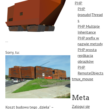
PHP
PHP
(pseudo)Thread
s
PHP Multiple
Inheritance
PHP prefix w
…
nazwie metody
PHP prosta
Sorry, tu:
replikacja
obrazków
PHP
RemoteObjects
tmux_mouse
Meta
Zaloguj się
Koszt budowy tego „dzieła” –