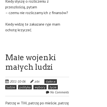
Kiedy słyszę o rozliczeniu z
przeszłością, pytam
– czemu nie rozliczamy ich z finansów?
Kiedy widzę te zakazane ryje mam
ochotę krzyczeć.
Małe wojenki
małych ludzi
2011-10-06
zibi
daikirai
ludzie
polityka
wybory
życie
No Comments
Patrzę w TiVi, patrzę po mieście, patrzę