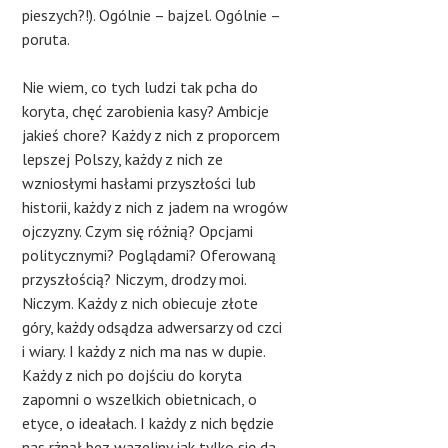
pieszych?!). Ogólnie – bajzel. Ogólnie –
poruta.
Nie wiem, co tych ludzi tak pcha do
koryta, chęć zarobienia kasy? Ambicje
jakieś chore? Każdy z nich z proporcem
lepszej Polszy, każdy z nich ze
wzniosłymi hasłami przyszłości lub
historii, każdy z nich z jadem na wrogów
ojczyzny. Czym się różnią? Opcjami
politycznymi? Poglądami? Oferowaną
przyszłością? Niczym, drodzy moi.
Niczym. Każdy z nich obiecuje złote
góry, każdy odsądza adwersarzy od czci
i wiary. I każdy z nich ma nas w dupie.
Każdy z nich po dojściu do koryta
zapomni o wszelkich obietnicach, o
etyce, o ideałach. I każdy z nich będzie
nas rżnął bez wazeliny jak tylko się da.