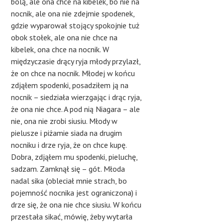
bolą, ale ona chce na kibelek, bo nie na
nocnik, ale ona nie zdejmie spodenek,
gdzie wyparował stojący spokojnie tuż
obok stołek, ale ona nie chce na
kibelek, ona chce na nocnik. W
międzyczasie drący ryja młody przylazł,
że on chce na nocnik. Młodej w końcu
zdjąłem spodenki, posadziłem ją na
nocnik – siedziała wierzgając i drąc ryja,
że ona nie chce. A pod nią Niagara – ale
nie, ona nie zrobi siusiu. Młody w
pielusze i piżamie siada na drugim
nocniku i drze ryja, że on chce kupę.
Dobra, zdjąłem mu spodenki, pieluchę,
sadzam. Zamknął się – gót. Młoda
nadal sika (obleciał mnie strach, bo
pojemność nocnika jest ograniczona) i
drze się, że ona nie chce siusiu. W końcu
przestała sikać, mówię, żeby wytarła