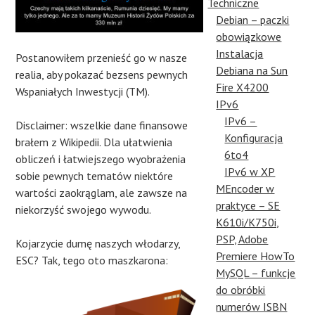
Techniczne
Debian – paczki
obowiązkowe
Instalacja
Postanowiłem przenieść go w nasze
Debiana na Sun
realia, aby pokazać bezsens pewnych
Fire X4200
Wspaniałych Inwestycji (TM).
IPv6
IPv6 –
Disclaimer: wszelkie dane finansowe
Konfiguracja
brałem z Wikipedii. Dla ułatwienia
6to4
obliczeń i łatwiejszego wyobrażenia
IPv6 w XP
sobie pewnych tematów niektóre
MEncoder w
wartości zaokrąglam, ale zawsze na
praktyce – SE
niekorzyść swojego wywodu.
K610i/K750i,
PSP, Adobe
Kojarzycie dumę naszych włodarzy,
Premiere HowTo
ESC? Tak, tego oto maszkarona:
MySQL – funkcje
do obróbki
numerów ISBN