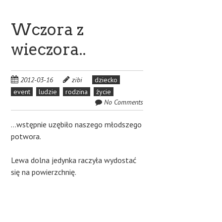
Wczora z
wieczora..
2012-03-16
zibi
dziecko
event
ludzie
rodzina
życie
No Comments
…wstępnie uzębiło naszego młodszego
potwora.
Lewa dolna jedynka raczyła wydostać
się na powierzchnię.