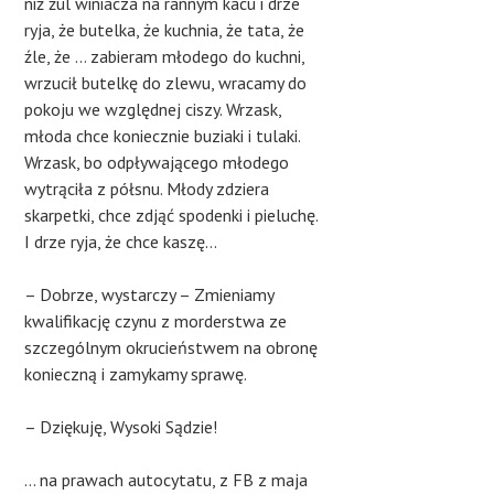
niż żul winiacza na rannym kacu i drze
ryja, że butelka, że kuchnia, że tata, że
źle, że … zabieram młodego do kuchni,
wrzucił butelkę do zlewu, wracamy do
pokoju we względnej ciszy. Wrzask,
młoda chce koniecznie buziaki i tulaki.
Wrzask, bo odpływającego młodego
wytrąciła z półsnu. Młody zdziera
skarpetki, chce zdjąć spodenki i pieluchę.
I drze ryja, że chce kaszę…
– Dobrze, wystarczy – Zmieniamy
kwalifikację czynu z morderstwa ze
szczególnym okrucieństwem na obronę
konieczną i zamykamy sprawę.
– Dziękuję, Wysoki Sądzie!
… na prawach autocytatu, z FB z maja