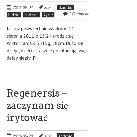
2011-09-04
zibi
dziecko
1 Comment
ludzie
rodzina
życie
Jak już powszechnie wiadomo 11
sierpnia 2011 o 15:24 urodził się
Wiktor Jarosik. 3515g, 58cm. Dużo się
dzieje, dzieci strasznie pochłaniają, więc
delay niezły ;P
Regenersis –
zaczynam się
irytować
2011-06-29
zibi
android