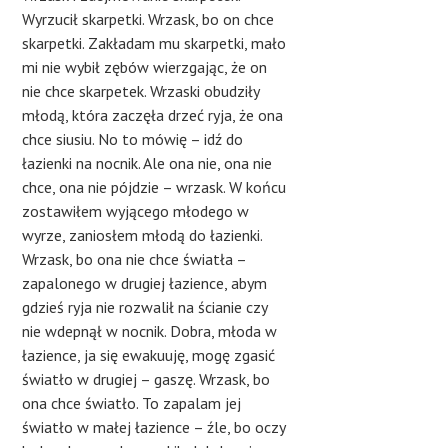
Wyrzucił skarpetki. Wrzask, bo on chce
skarpetki. Zakładam mu skarpetki, mało
mi nie wybił zębów wierzgając, że on
nie chce skarpetek. Wrzaski obudziły
młodą, która zaczęła drzeć ryja, że ona
chce siusiu. No to mówię – idź do
łazienki na nocnik. Ale ona nie, ona nie
chce, ona nie pójdzie – wrzask. W końcu
zostawiłem wyjącego młodego w
wyrze, zaniosłem młodą do łazienki.
Wrzask, bo ona nie chce światła –
zapalonego w drugiej łazience, abym
gdzieś ryja nie rozwalił na ścianie czy
nie wdepnął w nocnik. Dobra, młoda w
łazience, ja się ewakuuję, mogę zgasić
światło w drugiej – gaszę. Wrzask, bo
ona chce światło. To zapalam jej
światło w małej łazience – źle, bo oczy