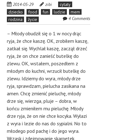
2014-05-29
zibi
cytaty
dziecko
food
fun
ludzie
mem
4 Comments
rodzina
życie
– Młody obudził się o 1 w nocy drąc
ryja, że chce kaszę. OK, zrobiłem kaszę,
zatkał się. Wychlał kaszę, zaczął drzeć
ryja, że on chce zanieść butelkę do
zlewu. OK, wstałem, poszedłem z
młodym do kuchni, wrzucił butelkę do
zlewu. Idziemy do wyra, młody drze
ryja, sprawdzam, pielucha zasikana na
amen. Chcę zmienić pieluchę, młody
drze się, wierzga, pluje – dobra, w
końcu zmieniłem mu pieluchę. Młody
drze ryja, że on nie chce kocyka. Wyłazi
z wyra i lezie do nas do sypialni. No to
młodego pod pachę i do jego wyra.
Wrzask i zdejmowanie skarpetek.