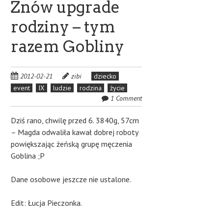
Znów upgrade
rodziny – tym
razem Gobliny
2012-02-21
zibi
dziecko
event
IX
ludzie
rodzina
życie
1 Comment
Dziś rano, chwilę przed 6. 3840g, 57cm
– Magda odwaliła kawał dobrej roboty
powiększając żeńską grupę męczenia
Goblina ;P
Dane osobowe jeszcze nie ustalone.
Edit: Łucja Pieczonka.