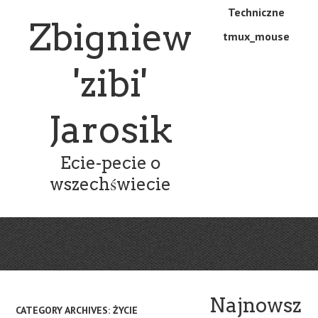
Skip
Skip
Techniczne
Menu
Zbigniew
to
to
tmux_mouse
main
content
content
'zibi'
Jarosik
Ecie-pecie o
wszechświecie
Najnowsz
CATEGORY ARCHIVES:
ŻYCIE