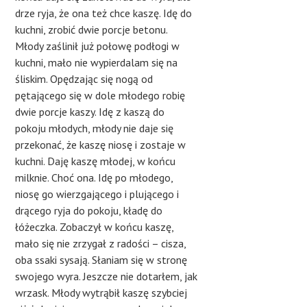
drze ryja, że ona też chce kaszę. Idę do
kuchni, zrobić dwie porcje betonu.
Młody zaślinił już połowę podłogi w
kuchni, mało nie wypierdalam się na
śliskim. Opędzając się nogą od
pętającego się w dole młodego robię
dwie porcje kaszy. Idę z kaszą do
pokoju młodych, młody nie daje się
przekonać, że kaszę niosę i zostaje w
kuchni. Daję kaszę młodej, w końcu
milknie. Choć ona. Idę po młodego,
niosę go wierzgającego i plującego i
drącego ryja do pokoju, kładę do
łóżeczka. Zobaczył w końcu kaszę,
mało się nie zrzygał z radości – cisza,
oba ssaki sysają. Słaniam się w stronę
swojego wyra. Jeszcze nie dotarłem, jak
wrzask. Młody wytrąbił kaszę szybciej