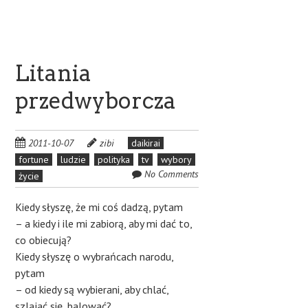
Litania
przedwyborcza
2011-10-07
zibi
daikirai
fortune
ludzie
polityka
tv
wybory
No Comments
życie
Kiedy słyszę, że mi coś dadzą, pytam
– a kiedy i ile mi zabiorą, aby mi dać to,
co obiecują?
Kiedy słyszę o wybrańcach narodu,
pytam
– od kiedy są wybierani, aby chlać,
szlajać się, balować?