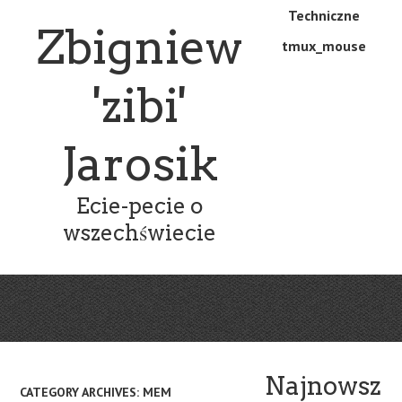
Skip
Skip
Techniczne
Menu
Zbigniew
to
to
tmux_mouse
main
content
content
'zibi'
Jarosik
Ecie-pecie o
wszechświecie
Najnowsz
CATEGORY ARCHIVES:
MEM