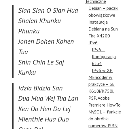
Techniczne
Debian – paczki
Sian Sian O Sian Hua
obowiązkowe
Shalen Khunku
Instalacja
Debiana na Sun
Phunku
Fire X4200
Johen Dohen Kohen
IPv6
IPv6 –
Tua
Konfiguracja
Shin Chin Le Saj
6to4
IPv6 w XP
Kunku
MEncoder w
praktyce – SE
Idzia Bidzia San
K610i/K750i,
Dua Mua Wej Tua Lan
PSP, Adobe
Premiere HowTo
Ken Do Hen Do Lej
MySQL – funkcje
Mienthie Hua Duo
do obróbki
numerów ISBN