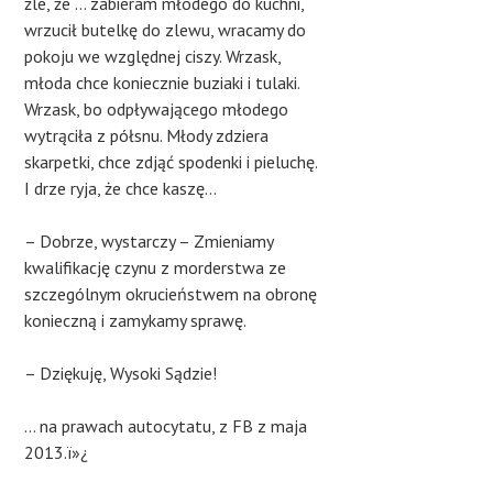
źle, że … zabieram młodego do kuchni,
wrzucił butelkę do zlewu, wracamy do
pokoju we względnej ciszy. Wrzask,
młoda chce koniecznie buziaki i tulaki.
Wrzask, bo odpływającego młodego
wytrąciła z półsnu. Młody zdziera
skarpetki, chce zdjąć spodenki i pieluchę.
I drze ryja, że chce kaszę…
– Dobrze, wystarczy – Zmieniamy
kwalifikację czynu z morderstwa ze
szczególnym okrucieństwem na obronę
konieczną i zamykamy sprawę.
– Dziękuję, Wysoki Sądzie!
… na prawach autocytatu, z FB z maja
2013.ï»¿