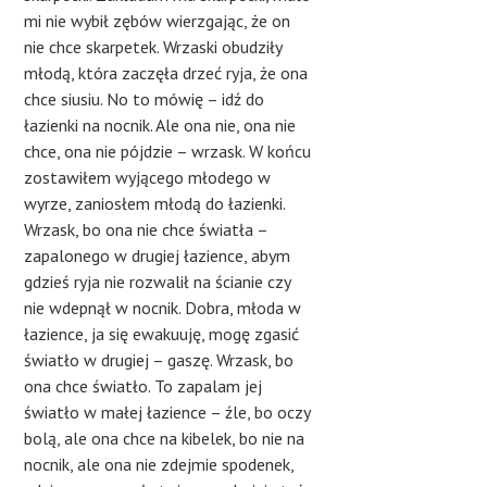
mi nie wybił zębów wierzgając, że on
nie chce skarpetek. Wrzaski obudziły
młodą, która zaczęła drzeć ryja, że ona
chce siusiu. No to mówię – idź do
łazienki na nocnik. Ale ona nie, ona nie
chce, ona nie pójdzie – wrzask. W końcu
zostawiłem wyjącego młodego w
wyrze, zaniosłem młodą do łazienki.
Wrzask, bo ona nie chce światła –
zapalonego w drugiej łazience, abym
gdzieś ryja nie rozwalił na ścianie czy
nie wdepnął w nocnik. Dobra, młoda w
łazience, ja się ewakuuję, mogę zgasić
światło w drugiej – gaszę. Wrzask, bo
ona chce światło. To zapalam jej
światło w małej łazience – źle, bo oczy
bolą, ale ona chce na kibelek, bo nie na
nocnik, ale ona nie zdejmie spodenek,