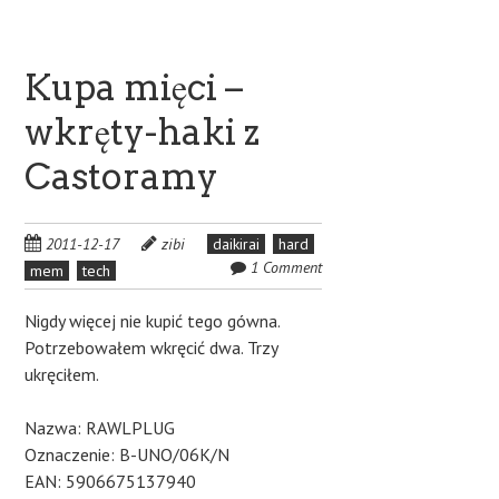
Kupa mięci –
wkręty-haki z
Castoramy
2011-12-17
zibi
daikirai
hard
1 Comment
mem
tech
Nigdy więcej nie kupić tego gówna.
Potrzebowałem wkręcić dwa. Trzy
ukręciłem.
Nazwa: RAWLPLUG
Oznaczenie: B-UNO/06K/N
EAN: 5906675137940