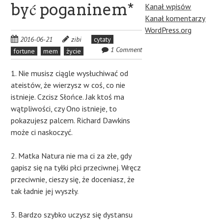
być poganinem*
Kanał wpisów
Kanał komentarzy
WordPress.org
2016-06-21
zibi
cytaty
1 Comment
fortune
mem
życie
1. Nie musisz ciągle wysłuchiwać od
ateistów, że wierzysz w coś, co nie
istnieje. Czcisz Słońce. J
ak ktoś ma
wątpliwości, czy Ono istnieje, to
pokazujesz palcem. Richard Dawkins
może ci naskoczyć.
2. Matka Natura nie ma ci za złe, gdy
gapisz się na tyłki płci przeciwnej. Wręcz
przeciwnie, cieszy się, że doceniasz, że
tak ładnie jej wyszły.
3. Bardzo szybko uczysz się dystansu