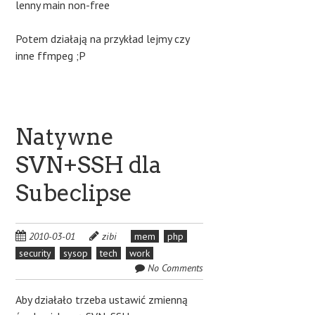
lenny main non-free
Potem działają na przykład lejmy czy
inne ffmpeg ;P
Natywne
SVN+SSH dla
Subeclipse
2010-03-01
zibi
mem
php
security
sysop
tech
work
No Comments
Aby działało trzeba ustawić zmienną