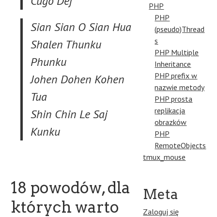
Cugo Dej
PHP
PHP
Sian Sian O Sian Hua
(pseudo)Thread
s
Shalen Thunku
PHP Multiple
Phunku
Inheritance
PHP prefix w
Johen Dohen Kohen
nazwie metody
Tua
PHP prosta
replikacja
Shin Chin Le Saj
obrazków
Kunku
PHP
RemoteObjects
tmux_mouse
18 powodów, dla
Meta
których warto
Zaloguj się