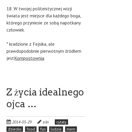
18. W twojej politeistycznej wizji
świata jest miejsce dla każdego boga,
którego przyniesie ze sobą napotkany
człowiek.
* kradzione z Fejsika, ale
prawdopodobnie pierwotnym źródłem
jest
Kompostownia
Z życia idealnego
ojca …
2014-05-29
zibi
cytaty
dziecko
food
fun
ludzie
mem