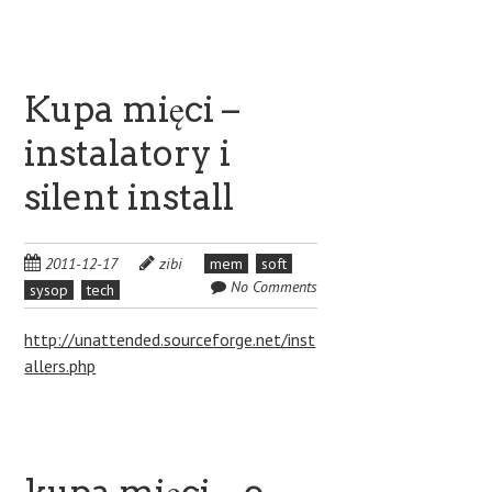
Kupa mięci –
instalatory i
silent install
2011-12-17
zibi
mem
soft
No Comments
sysop
tech
http://unattended.sourceforge.net/inst
allers.php