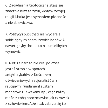
6. Zagadnienia teologiczne stają się
znacznie bliższe życiu, kiedy w twojej
religii Matka jest symbolem płodności,
a nie dziewictwa.
7. Politycy i publicyści nie wycierają
sobie gęby imionami twoich bogów. A
nawet gdyby chcieli, to nie umieliby ich
wymówić.
8. Nikt za bardzo nie wie, po czyjej
jesteś stronie w sporach
antyklerykałów z Kościołem,
oświeceniowych racjonalistów z
religijnymi fundamentalistami,
moherów z lewakami itp., więc każdy
może z tobą porozmawiać jak człowiek
z człowiekiem. A że i tak zdarza się to