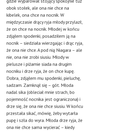
gdzie wyparował stojący spokojnie tuż
obok stołek, ale ona nie chce na
kibelek, ona chce na nocnik. W
międzyczasie drący ryja młody przylazł,
że on chce na nocnik. Młodej w końcu
zdjąłem spodenki, posadziłem ją na
nocnik – siedziała wierzgając i drąc ryja,
że ona nie chce. A pod nią Niagara – ale
nie, ona nie zrobi siusiu. Młody w
pielusze i piżamie siada na drugim
nocniku i drze ryja, że on chce kupę.
Dobra, zdjąłem mu spodenki, pieluchę,
sadzam. Zamknął się – gót. Młoda
nadal sika (obleciał mnie strach, bo
pojemność nocnika jest ograniczona) i
drze się, że ona nie chce siusiu. W końcu
przestała sikać, mówię, żeby wytarła
pupę i szła do wyra. Młoda drze ryja, że
ona nie chce sama wycierać – kiedy