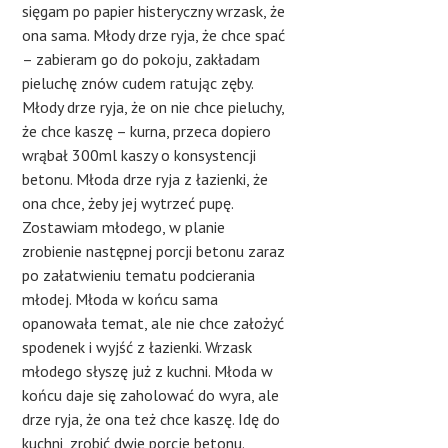
sięgam po papier histeryczny wrzask, że
ona sama. Młody drze ryja, że chce spać
– zabieram go do pokoju, zakładam
pieluchę znów cudem ratując zęby.
Młody drze ryja, że on nie chce pieluchy,
że chce kaszę – kurna, przeca dopiero
wrąbał 300ml kaszy o konsystencji
betonu. Młoda drze ryja z łazienki, że
ona chce, żeby jej wytrzeć pupę.
Zostawiam młodego, w planie
zrobienie następnej porcji betonu zaraz
po załatwieniu tematu podcierania
młodej. Młoda w końcu sama
opanowała temat, ale nie chce założyć
spodenek i wyjść z łazienki. Wrzask
młodego słyszę już z kuchni. Młoda w
końcu daje się zaholować do wyra, ale
drze ryja, że ona też chce kaszę. Idę do
kuchni, zrobić dwie porcje betonu.