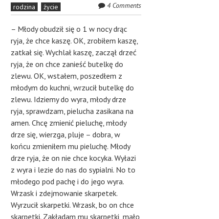
4 Comments
rodzina
życie
– Młody obudził się o 1 w nocy drąc
ryja, że chce kaszę. OK, zrobiłem kaszę,
zatkał się. Wychlał kaszę, zaczął drzeć
ryja, że on chce zanieść butelkę do
zlewu. OK, wstałem, poszedłem z
młodym do kuchni, wrzucił butelkę do
zlewu. Idziemy do wyra, młody drze
ryja, sprawdzam, pielucha zasikana na
amen. Chcę zmienić pieluchę, młody
drze się, wierzga, pluje – dobra, w
końcu zmieniłem mu pieluchę. Młody
drze ryja, że on nie chce kocyka. Wyłazi
z wyra i lezie do nas do sypialni. No to
młodego pod pachę i do jego wyra.
Wrzask i zdejmowanie skarpetek.
Wyrzucił skarpetki. Wrzask, bo on chce
skarpetki. Zakładam mu skarpetki, mało