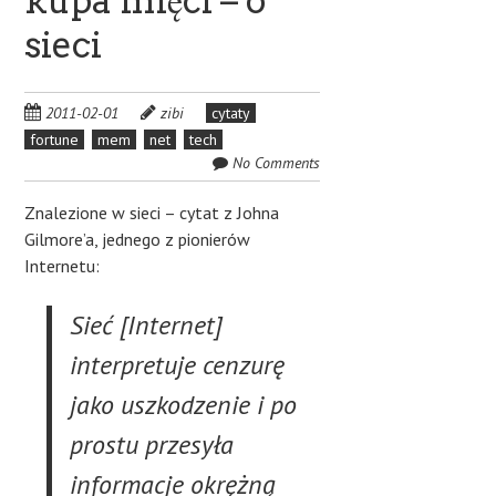
kupa mięci – o
sieci
2011-02-01
zibi
cytaty
fortune
mem
net
tech
No Comments
Znalezione w sieci – cytat z Johna
Gilmore’a, jednego z pionierów
Internetu:
Sieć [Internet]
interpretuje cenzurę
jako uszkodzenie i po
prostu przesyła
informacje okrężną