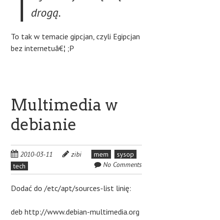
drogą.
To tak w temacie gipcjan, czyli Egipcjan
bez internetuâ€¦ ;P
Multimedia w
debianie
2010-03-11
zibi
mem
sysop
No Comments
tech
Dodać do /etc/apt/sources-list linię:
deb http://www.debian-multimedia.org