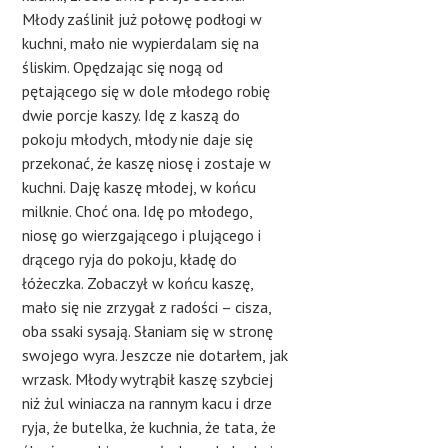
Młody zaślinił już połowę podłogi w
kuchni, mało nie wypierdalam się na
śliskim. Opędzając się nogą od
pętającego się w dole młodego robię
dwie porcje kaszy. Idę z kaszą do
pokoju młodych, młody nie daje się
przekonać, że kaszę niosę i zostaje w
kuchni. Daję kaszę młodej, w końcu
milknie. Choć ona. Idę po młodego,
niosę go wierzgającego i plującego i
drącego ryja do pokoju, kładę do
łóżeczka. Zobaczył w końcu kaszę,
mało się nie zrzygał z radości – cisza,
oba ssaki sysają. Słaniam się w stronę
swojego wyra. Jeszcze nie dotarłem, jak
wrzask. Młody wytrąbił kaszę szybciej
niż żul winiacza na rannym kacu i drze
ryja, że butelka, że kuchnia, że tata, że