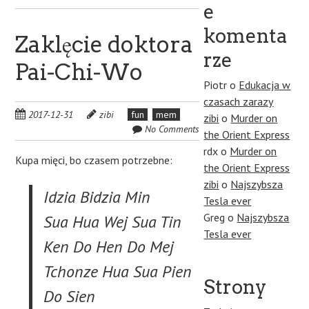
e
komenta
Zaklęcie doktora
rze
Pai-Chi-Wo
Piotr
o
Edukacja w
czasach zarazy
2017-12-31
zibi
fun
mem
zibi
o
Murder on
No Comments
the Orient Express
rdx
o
Murder on
Kupa mięci, bo czasem potrzebne:
the Orient Express
zibi
o
Najszybsza
Idzia Bidzia Min
Tesla ever
Greg
o
Najszybsza
Sua Hua Wej Sua Tin
Tesla ever
Ken Do Hen Do Mej
Tchonze Hua Sua Pien
Strony
Do Sien