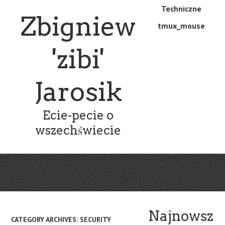
Skip
Skip
Techniczne
Menu
Zbigniew
to
to
tmux_mouse
main
content
content
'zibi'
Jarosik
Ecie-pecie o
wszechświecie
Najnowsz
CATEGORY ARCHIVES:
SECURITY