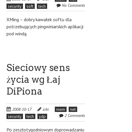
No Comments
security
soft
tech
XMing – dobry kawałek softu dla
potrzebujących pingwiniarskich aplikacji
pod windą.
Sieciowy sens
życia wg Łaj
DiPiona
2008-10-17
zibi
mem
net
2 Comments
security
tech
ydp
Po zeszłotygodniowym doprowadzaniu