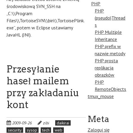
PHP
środowiskową SVN_SSH na
PHP
„C:\\Program
(pseudo)Thread
Files\\TortoiseSVN\\bin\\TortoisePlink.
s
exe”, potem w Eclipse ustawiamy
PHP Multiple
JavaHL (JNI).
Inheritance
PHP prefix w
nazwie metody
PHP prosta
Przesyłanie
replikacja
obrazków
haseł mailem
PHP
RemoteObjects
przy zakładaniu
tmux_mouse
kont
Meta
2009-09-26
zibi
daikirai
Zaloguj się
security
sysop
tech
web