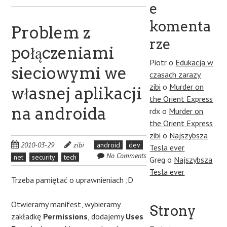
e
komenta
Problem z
rze
połączeniami
Piotr
o
Edukacja w
sieciowymi we
czasach zarazy
zibi
o
Murder on
własnej aplikacji
the Orient Express
na androida
rdx
o
Murder on
the Orient Express
zibi
o
Najszybsza
2010-03-29
zibi
android
dev
Tesla ever
No Comments
net
security
tech
Greg
o
Najszybsza
Tesla ever
Trzeba pamiętać o uprawnieniach ;D
Otwieramy manifest, wybieramy
Strony
zakładkę
Permissions
, dodajemy
Uses