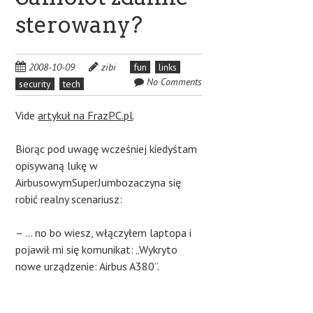
sterowany?
2008-10-09
zibi
fun
links
No Comments
security
tech
Vide
artykuł na FrazPC.pl
.
Biorąc pod uwagę wcześniej kiedyśtam
opisywaną lukę w
AirbusowymSuperJumbozaczyna się
robić realny scenariusz:
– … no bo wiesz, włączyłem laptopa i
pojawił mi się komunikat: „Wykryto
nowe urządzenie: Airbus A380”.