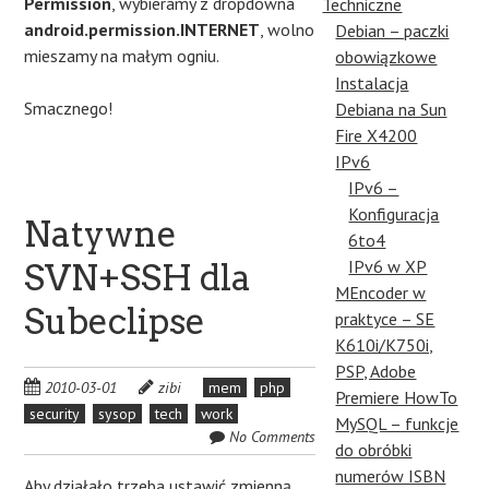
Permission
, wybieramy z dropdowna
Techniczne
android.permission.INTERNET
, wolno
Debian – paczki
mieszamy na małym ogniu.
obowiązkowe
Instalacja
Smacznego!
Debiana na Sun
Fire X4200
IPv6
IPv6 –
Konfiguracja
Natywne
6to4
IPv6 w XP
SVN+SSH dla
MEncoder w
Subeclipse
praktyce – SE
K610i/K750i,
PSP, Adobe
2010-03-01
zibi
mem
php
Premiere HowTo
security
sysop
tech
work
MySQL – funkcje
No Comments
do obróbki
numerów ISBN
Aby działało trzeba ustawić zmienną