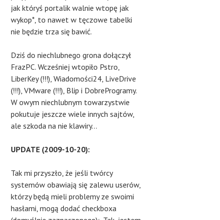
jak któryś portalik walnie wtopę jak
wykop*, to nawet w tęczowe tabelki
nie będzie trza się bawić.
Dziś do niechlubnego grona dołączył
FrazPC. Wcześniej wtopiło Pstro,
LiberKey (!!!), Wiadomości24, LiveDrive
(!!!), VMware (!!!), Blip i DobreProgramy.
W owym niechlubnym towarzystwie
pokutuje jeszcze wiele innych sajtów,
ale szkoda na nie klawiry…
UPDATE (2009-10-20):
Tak mi przyszło, że jeśli twórcy
systemów obawiają się zalewu userów,
którzy będą mieli problemy ze swoimi
hasłami, mogą dodać checkboxa
(domyślnie zaznaczonego): „Tak, jestem