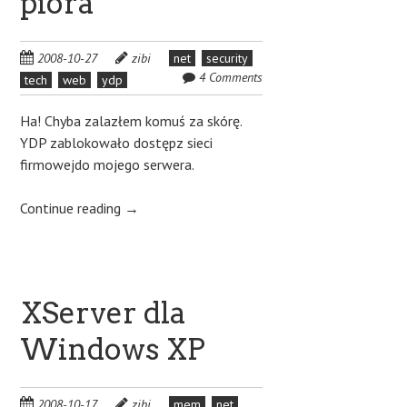
pióra
2008-10-27
zibi
net
security
4 Comments
tech
web
ydp
Ha! Chyba zalazłem komuś za skórę.
YDP zablokowało dostępz sieci
firmowejdo mojego serwera.
Continue reading
→
XServer dla
Windows XP
2008-10-17
zibi
mem
net