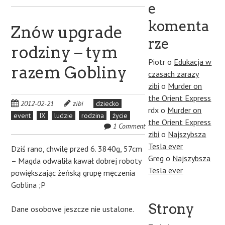
e
komenta
Znów upgrade
rze
rodziny – tym
Piotr
o
Edukacja w
razem Gobliny
czasach zarazy
zibi
o
Murder on
the Orient Express
2012-02-21
zibi
dziecko
rdx
o
Murder on
event
IX
ludzie
rodzina
życie
the Orient Express
1 Comment
zibi
o
Najszybsza
Tesla ever
Dziś rano, chwilę przed 6. 3840g, 57cm
Greg
o
Najszybsza
– Magda odwaliła kawał dobrej roboty
Tesla ever
powiększając żeńską grupę męczenia
Goblina ;P
Strony
Dane osobowe jeszcze nie ustalone.