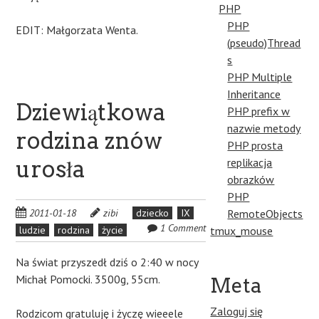
PHP
PHP
EDIT: Małgorzata Wenta.
(pseudo)Thread
s
PHP Multiple
Inheritance
Dziewiątkowa
PHP prefix w
nazwie metody
rodzina znów
PHP prosta
urosła
replikacja
obrazków
PHP
2011-01-18
zibi
dziecko
IX
RemoteObjects
1 Comment
ludzie
rodzina
życie
tmux_mouse
Na świat przyszedł dziś o 2:40 w nocy
Michał Pomocki. 3500g, 55cm.
Meta
Zaloguj się
Rodzicom gratuluję i życzę wieeele