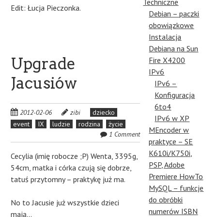
Techniczne
Edit: Łucja Pieczonka.
Debian – paczki
obowiązkowe
Instalacja
Debiana na Sun
Upgrade
Fire X4200
IPv6
Jacusiów
IPv6 –
Konfiguracja
6to4
2012-02-06
zibi
dziecko
IPv6 w XP
event
IX
ludzie
rodzina
życie
MEncoder w
1 Comment
praktyce – SE
K610i/K750i,
Cecylia (imię robocze ;P) Wenta, 3395g,
PSP, Adobe
54cm, matka i córka czują się dobrze,
Premiere HowTo
tatuś przytomny – praktykę już ma.
MySQL – funkcje
do obróbki
No to Jacusie już wszystkie dzieci
numerów ISBN
mają…