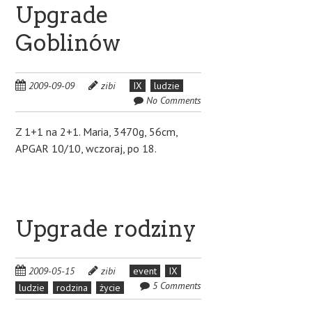
Upgrade
Goblinów
2009-09-09
zibi
IX
ludzie
No Comments
Z 1+1 na 2+1. Maria, 3470g, 56cm,
APGAR 10/10, wczoraj, po 18.
Upgrade rodziny
2009-05-15
zibi
event
IX
5 Comments
ludzie
rodzina
życie