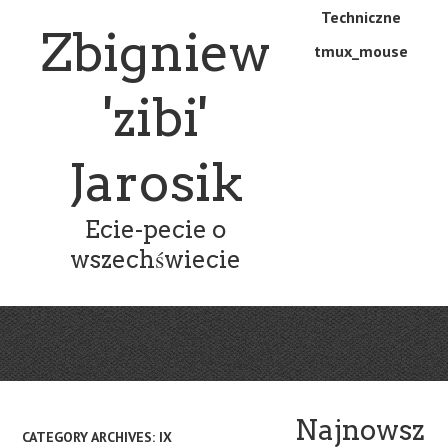
Skip
Skip
Techniczne
Menu
Zbigniew
to
to
tmux_mouse
main
content
content
'zibi'
Jarosik
Ecie-pecie o
wszechświecie
Najnowsz
CATEGORY ARCHIVES:
IX