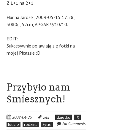
Z 1+1 na 2+1.
Hanna Jarosik, 2009-05-15 17:28,
3080g, 52cm, APGAR 9/10/10.
EDIT:
Sukcesywnie pojawiają się fotki na
mojej Picassie
;D
Przybyło nam
Śmiesznych!
2008-04-25
zibi
dziecko
IX
No Comments
ludzie
rodzina
życie