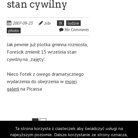
stan cywilny
2007-09-23
zibi
IX
ludzie
No Comments
photo
Jak pewnie już plotka gminna rozniosła,
Foreścik zmienił 15 września stan
cywilny na „zajęty”.
Nieco fotek z owego dramatycznego
wydarzenia do obejrzenia w
mojej
galerii
na Picassa
Post
1
2
Next
Ta strona korzysta z ciasteczek aby świadczyć usługi na
navigation
najwyższym poziomie. Dalsze korzystanie ze strony oznacza,