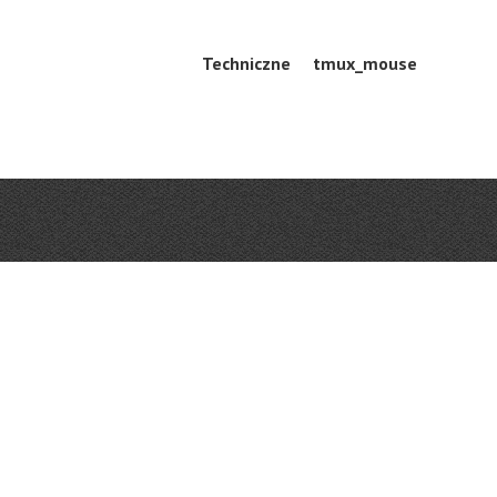
Skip
Techniczne
tmux_mouse
Menu
to
content