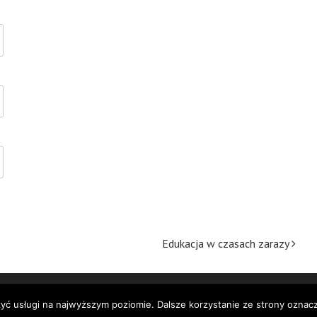
Edukacja w czasach zarazy
Proudly powered by
WordPress
zyć usługi na najwyższym poziomie. Dalsze korzystanie ze strony oznacz