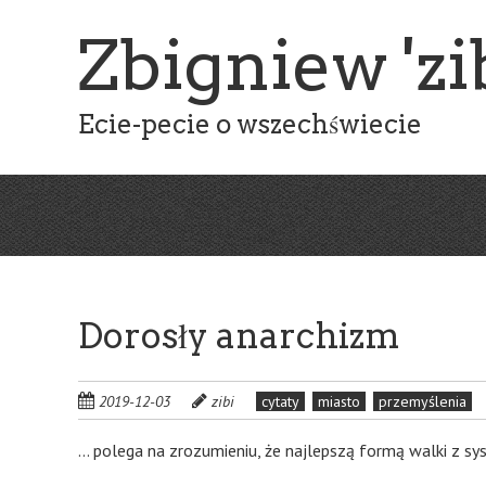
Skip
Zbigniew 'zib
to
main
content
Ecie-pecie o wszechświecie
Dorosły anarchizm
2019-12-03
zibi
cytaty
miasto
przemyślenia
… polega na zrozumieniu, że najlepszą formą walki z sys