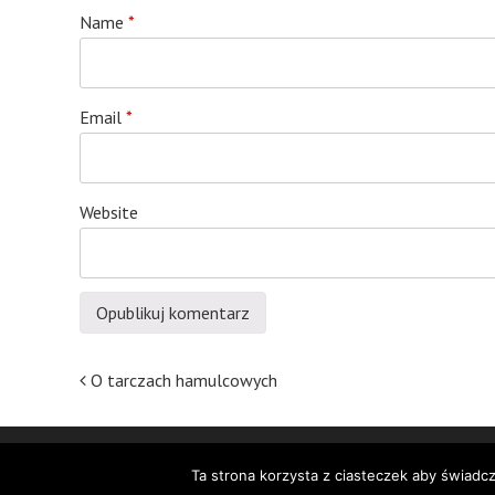
Name
*
Email
*
Website
Post
O tarczach hamulcowych
navigation
Ta strona korzysta z ciasteczek aby świadc