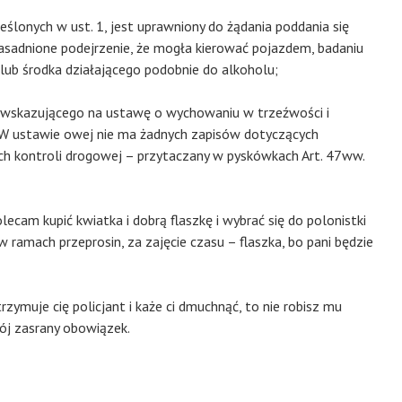
ślonych w ust. 1, jest uprawniony do żądania poddania się
zasadnione podejrzenie, że mogła kierować pojazdem, badaniu
lub środka działającego podobnie do alkoholu;
4 wskazującego na ustawę o wychowaniu w trzeźwości i
. W ustawie owej nie ma żadnych zapisów dotyczących
h kontroli drogowej – przytaczany w pyskówkach Art. 47ww.
olecam kupić kwiatka i dobrą flaszkę i wybrać się do polonistki
ramach przeprosin, za zajęcie czasu – flaszka, bo pani będzie
rzymuje cię policjant i każe ci dmuchnąć, to nie robisz mu
wój zasrany obowiązek.