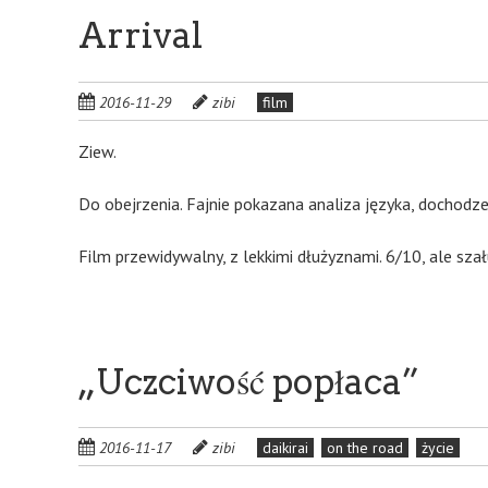
Arrival
2016-11-29
zibi
film
Ziew.
Do obejrzenia. Fajnie pokazana analiza języka, dochodze
Film przewidywalny, z lekkimi dłużyznami. 6/10, ale szał
„Uczciwość popłaca”
2016-11-17
zibi
daikirai
on the road
życie