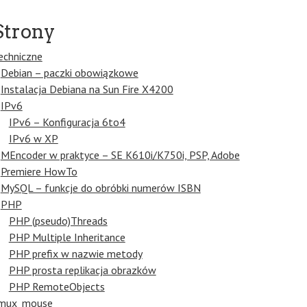
Strony
echniczne
Debian – paczki obowiązkowe
Instalacja Debiana na Sun Fire X4200
IPv6
IPv6 – Konfiguracja 6to4
IPv6 w XP
MEncoder w praktyce – SE K610i/K750i, PSP, Adobe
Premiere HowTo
MySQL – funkcje do obróbki numerów ISBN
PHP
PHP (pseudo)Threads
PHP Multiple Inheritance
PHP prefix w nazwie metody
PHP prosta replikacja obrazków
PHP RemoteObjects
mux_mouse