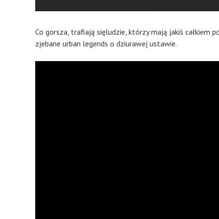
Co gorsza, trafiają sięludzie, którzy mają jakiś całkiem
zjebane urban legends o dziurawej ustawie.