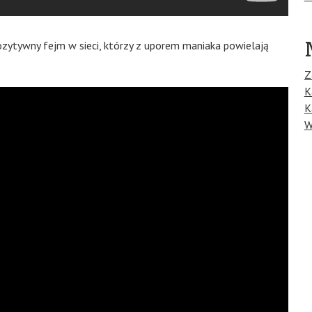
 pozytywny fejm w sieci, którzy z uporem maniaka powielają
Z
K
K
W