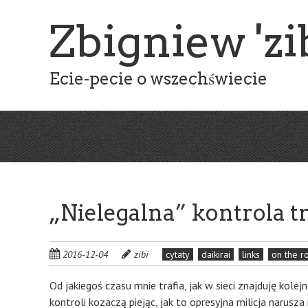
Skip
Zbigniew 'zib
to
main
content
Ecie-pecie o wszechświecie
„Nielegalna” kontrola t
2016-12-04
zibi
cytaty
daikirai
links
on the r
Od jakiegoś czasu mnie trafia, jak w sieci znajduję kolejn
kontroli kozaczą piejąc, jak to opresyjna milicja narusz