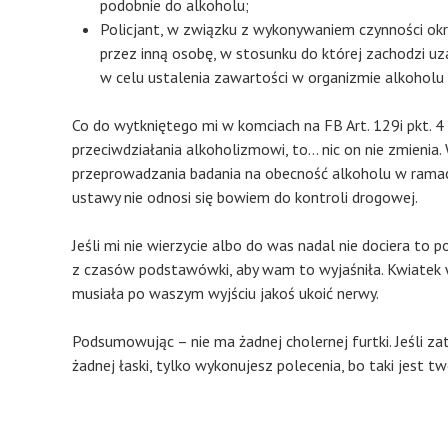
podobnie do alkoholu;
Policjant, w związku z wykonywaniem czynności okre
przez inną osobę, w stosunku do której zachodzi u
w celu ustalenia zawartości w organizmie alkoholu 
Co do wytkniętego mi w komciach na FB Art. 129i pkt. 
przeciwdziałania alkoholizmowi, to… nic on nie zmienia
przeprowadzania badania na obecność alkoholu w ramac
ustawy nie odnosi się bowiem do kontroli drogowej.
Jeśli mi nie wierzycie albo do was nadal nie dociera to p
z czasów podstawówki, aby wam to wyjaśniła. Kwiatek w 
musiała po waszym wyjściu jakoś ukoić nerwy.
Podsumowując – nie ma żadnej cholernej furtki. Jeśli zat
żadnej łaski, tylko wykonujesz polecenia, bo taki jest t