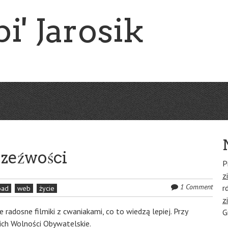
i' Jarosik
rzeźwości
P
zi
1 Comment
r
oad
web
życie
zi
e radosne filmiki z cwaniakami, co to wiedzą lepiej. Przy
G
a ich Wolności Obywatelskie.