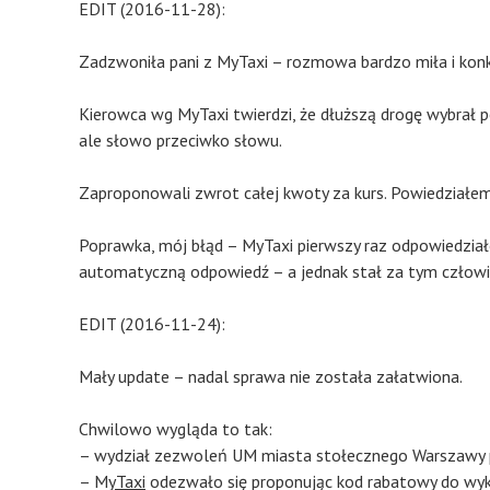
EDIT (2016-11-28):
Zadzwoniła pani z MyTaxi – rozmowa bardzo miła i konk
Kierowca wg MyTaxi twierdzi, że dłuższą drogę wybrał p
ale słowo przeciwko słowu.
Zaproponowali zwrot całej kwoty za kurs. Powiedziałem
Poprawka, mój błąd – MyTaxi pierwszy raz odpowiedziało
automatyczną odpowiedź – a jednak stał za tym człowi
EDIT (2016-11-24):
Mały update – nadal sprawa nie została załatwiona.
Chwilowo wygląda to tak:
– wydział zezwoleń UM miasta stołecznego Warszawy p
– M
yTaxi
odezwało się proponując kod rabatowy do wyk