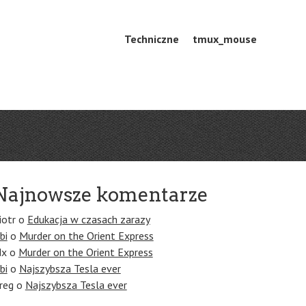
Skip
Techniczne
tmux_mouse
Menu
to
content
Najnowsze komentarze
iotr
o
Edukacja w czasach zarazy
bi
o
Murder on the Orient Express
dx
o
Murder on the Orient Express
bi
o
Najszybsza Tesla ever
reg
o
Najszybsza Tesla ever