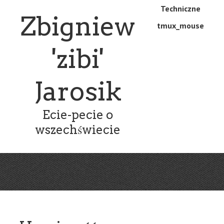
Skip
Skip
Techniczne
Menu
Zbigniew
to
to
tmux_mouse
main
content
content
'zibi'
Jarosik
Ecie-pecie o
wszechświecie