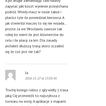
A po drugie zamawiając taxi należy
zapytać jaki koszt wyniesie przejechana
podróż. Wtedy masz w nosie takse i
płacisz tyle ile powiedział kierowca. A
jak stwierdzi inaczej to się nie wsiada…
proste. Ja we Wrocławiu zawsze tak
robię bo wiem ile jest kilometrów do
celu i ile płacę za km. Dla zasady
jechałeś dłuższą trasą skoro zczaiłeś
się że coś jest nie tak?
Ja
2016-11-27 at 13:05:41
Trochę kolego robisz z igły widły :) trasa
jaką Cię przewieźli to najszybsza z
torwaru na wolę. A aplikacje z mapami