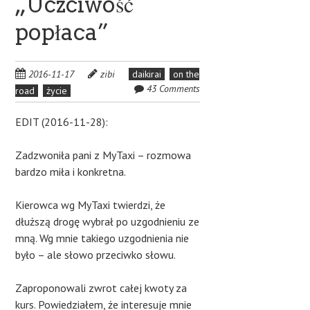
„Uczciwość
popłaca”
2016-11-17
zibi
daikirai
on the
43 Comments
road
życie
EDIT (2016-11-28):
Zadzwoniła pani z MyTaxi – rozmowa
bardzo miła i konkretna.
Kierowca wg MyTaxi twierdzi, że
dłuższą drogę wybrał po uzgodnieniu ze
mną. Wg mnie takiego uzgodnienia nie
było – ale słowo przeciwko słowu.
Zaproponowali zwrot całej kwoty za
kurs. Powiedziałem, że interesuje mnie