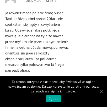
2016-11-27 at 14:21:33
ja również moge polecic firmę Super
Taxi , Jeżdżę z nimi ponad 20lat i nie
spotkałem się nigdy z zawyżeniem
kursu. Oczywiście jakies potknięcia
bywają ,ale drobne na tyle że nawet
przez myśl mi nie przeszlo bym zmienił
firmę nawet na pół darmową, ponieważ
orientuje się jakie są koszty
ekspalatacji auta i za pól darmo
oznacza tylko póloszustwo którego
pan padl ofiarą.
Ta strona korzysta z ciasteczek aby świadczyć usługi na
najwyższym poziomie. Dalsze korzystanie ze strony oznacza,
Sweter
że zgadzasz się na ich użycie.
2016-11-27 at 15:28:37
Zgoda