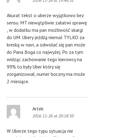
2016-11-26 at 19:48:52
Akurat tekst o uberze wyjątkowo bez
sensu. MT niewątpliwie załatwi sprawę
, w dodatku ma pan możliwość skargi
do UM. Ubery jeżdżą niemal TYLKO za
kreską w navi, a odwołać się pan może
do Pana Boga co najwyżej. Po za tym
widząc zachowanie tego kierowcy na
99% to były Uber który się
zorganizował, numer boczny ma może
2 miesiące.
Artek
2016-11-26 at 20:18:50
W Uberze tego typu sytuacja nie