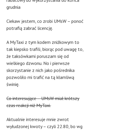
rabatowy do wykorzystania do końca
grudnia
Ciekaw jestem, co zrobi UMsW – ponoć
potrafią zabrać licencję.
A MyTaxi z tym kodem zniżkowym to
tak kiepsko trafili, biorąc pod uwagę to,
że taksówkami poruszam się od
wielkiego dzwonu. No i pierwsze
skorzystanie z nich jako pośrednika
pozwoliło mi trafić na tą kłamliwą
świnię.
Co interesujące – UMsW miał krótszy
czas reakcji niż MyTaxi.
Aktualnie interesuje mnie zwrot
wyłudzonej kwoty – czyli 22.80, bo wg