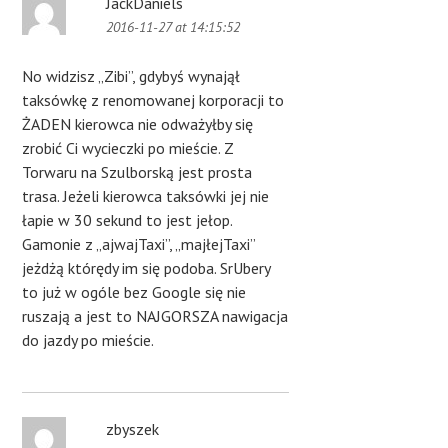
JackDaniels
2016-11-27 at 14:15:52
No widzisz „Zibi”, gdybyś wynajął
taksówkę z renomowanej korporacji to
ŻADEN kierowca nie odważyłby się
zrobić Ci wycieczki po mieście. Z
Torwaru na Szulborską jest prosta
trasa. Jeżeli kierowca taksówki jej nie
łapie w 30 sekund to jest jełop.
Gamonie z „ajwajTaxi”, „majłejTaxi”
jeżdżą którędy im się podoba. SrUbery
to już w ogóle bez Google się nie
ruszają a jest to NAJGORSZA nawigacja
do jazdy po mieście.
zbyszek