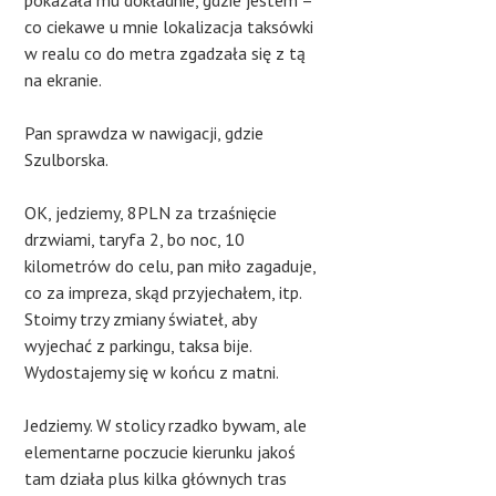
pokazała mu dokładnie, gdzie jestem –
co ciekawe u mnie lokalizacja taksówki
w realu co do metra zgadzała się z tą
na ekranie.
Pan sprawdza w nawigacji, gdzie
Szulborska.
OK, jedziemy, 8PLN za trzaśnięcie
drzwiami, taryfa 2, bo noc, 10
kilometrów do celu, pan miło zagaduje,
co za impreza, skąd przyjechałem, itp.
Stoimy trzy zmiany świateł, aby
wyjechać z parkingu, taksa bije.
Wydostajemy się w końcu z matni.
Jedziemy. W stolicy rzadko bywam, ale
elementarne poczucie kierunku jakoś
tam działa plus kilka głównych tras