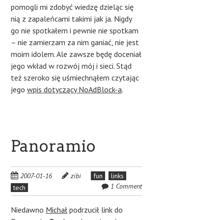
pomogli mi zdobyć wiedzę dzieląc się
nią z zapaleńcami takimi jak ja. Nigdy
go nie spotkałem i pewnie nie spotkam
– nie zamierzam za nim ganiać, nie jest
moim idolem. Ale zawsze będę doceniał
jego wkład w rozwój mój i sieci. Stąd
też szeroko się uśmiechnąłem czytając
jego
wpis dotyczący NoAdBlock-a
.
Panoramio
2007-01-16
zibi
fun
links
1 Comment
tech
Niedawno
Michał
podrzucił link do