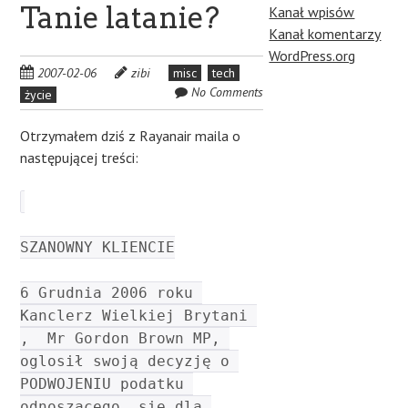
Tanie latanie?
Kanał wpisów
Kanał komentarzy
WordPress.org
2007-02-06
zibi
misc
tech
No Comments
życie
Otrzymałem dziś z Rayanair maila o
następującej treści:
SZANOWNY KLIENCIE
6 Grudnia 2006 roku 
Kanclerz Wielkiej Brytani 
,  Mr Gordon Brown MP, 
oglosił swoją decyzję o 
PODWOJENIU podatku 
odnoszącego  się dla 