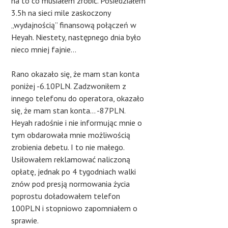
na to co musiałem zrobić. Posiedziałem
3.5h na sieci mile zaskoczony
„wydajnością” finansową połączeń w
Heyah. Niestety, następnego dnia było
nieco mniej fajnie…
Rano okazało się, że mam stan konta
poniżej -6.10PLN. Zadzwoniłem z
innego telefonu do operatora, okazało
się, że mam stan konta… -87PLN.
Heyah radośnie i nie informując mnie o
tym obdarowała mnie możliwością
zrobienia debetu. I to nie małego.
Usiłowałem reklamować naliczoną
opłatę, jednak po 4 tygodniach walki
znów pod presją normowania życia
poprostu doładowałem telefon
100PLN i stopniowo zapomniałem o
sprawie.