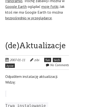
Panoramio
. Trochę zabawy i można w
Google Earth
oglądać
moje fotki
. Jak
ktoś nie ma Google Earth to można
bezpośrednio w przeglądarce
.
(de)Aktualizacje
2007-01-11
zibi
fun
tech
No Comments
życie
Odpaliłem instalację aktualizacji.
Widzę:
Trwa instalowanie 