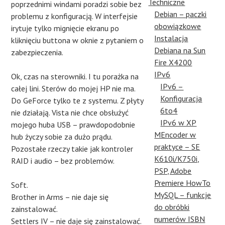
Techniczne
poprzednimi windami poradzi sobie bez
Debian – paczki
problemu z konfiguracją. W interfejsie
obowiązkowe
irytuje tylko mignięcie ekranu po
Instalacja
kliknięciu buttona w oknie z pytaniem o
Debiana na Sun
zabezpieczenia.
Fire X4200
IPv6
Ok, czas na sterowniki. I tu porażka na
IPv6 –
całej lini. Sterów do mojej HP nie ma.
Konfiguracja
Do GeForce tylko te z systemu. Z płyty
6to4
nie działają. Vista nie chce obsłużyć
IPv6 w XP
mojego huba USB – prawdopodobnie
MEncoder w
hub życzy sobie za dużo prądu.
praktyce – SE
Pozostałe rzeczy takie jak kontroler
K610i/K750i,
RAID i audio – bez problemów.
PSP, Adobe
Premiere HowTo
Soft.
MySQL – funkcje
Brother in Arms – nie daje się
do obróbki
zainstalować.
numerów ISBN
Settlers IV – nie daje się zainstalować.