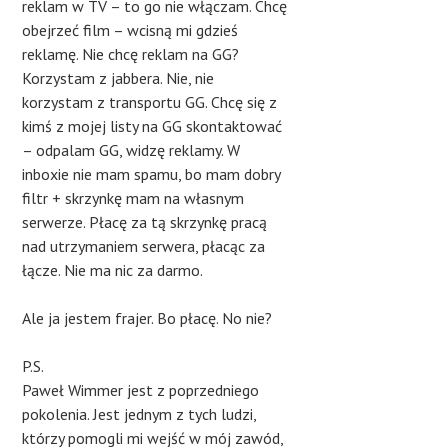
reklam w TV – to go nie włączam. Chcę
obejrzeć film – wcisną mi gdzieś
reklamę. Nie chcę reklam na GG?
Korzystam z jabbera. Nie, nie
korzystam z transportu GG. Chcę się z
kimś z mojej listy na GG skontaktować
– odpalam GG, widzę reklamy. W
inboxie nie mam spamu, bo mam dobry
filtr + skrzynkę mam na własnym
serwerze. Płacę za tą skrzynkę pracą
nad utrzymaniem serwera, płacąc za
łącze. Nie ma nic za darmo.
Ale ja jestem frajer. Bo płacę. No nie?
P.S.
Paweł Wimmer jest z poprzedniego
pokolenia. Jest jednym z tych ludzi,
którzy pomogli mi wejść w mój zawód,