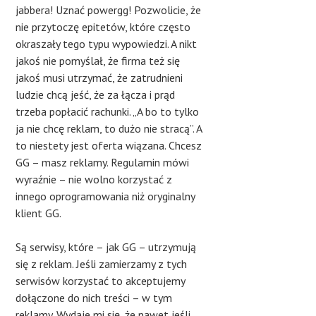
jabbera! Uznać powergg! Pozwolicie, że
nie przytoczę epitetów, które często
okraszały tego typu wypowiedzi. A nikt
jakoś nie pomyślał, że firma też się
jakoś musi utrzymać, że zatrudnieni
ludzie chcą jeść, że za łącza i prąd
trzeba popłacić rachunki. „A bo to tylko
ja nie chcę reklam, to dużo nie stracą”. A
to niestety jest oferta wiązana. Chcesz
GG – masz reklamy. Regulamin mówi
wyraźnie – nie wolno korzystać z
innego oprogramowania niż oryginalny
klient GG.
Są serwisy, które – jak GG – utrzymują
się z reklam. Jeśli zamierzamy z tych
serwisów korzystać to akceptujemy
dołączone do nich treści – w tym
reklamy. Wydaje mi się, że nawet jeśli