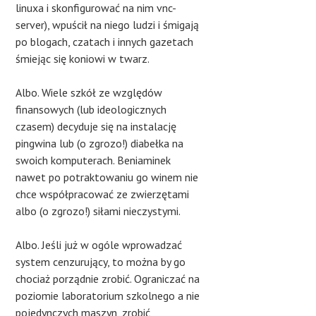
linuxa i skonfigurować na nim vnc-
server), wpuścił na niego ludzi i śmigają
po blogach, czatach i innych gazetach
śmiejąc się koniowi w twarz.
Albo. Wiele szkół ze względów
finansowych (lub ideologicznych
czasem) decyduje się na instalację
pingwina lub (o zgrozo!) diabełka na
swoich komputerach. Beniaminek
nawet po potraktowaniu go winem nie
chce współpracować ze zwierzętami
albo (o zgrozo!) siłami nieczystymi.
Albo. Jeśli już w ogóle wprowadzać
system cenzurujący, to można by go
chociaż porządnie zrobić. Ograniczać na
poziomie laboratorium szkolnego a nie
pojedynczych maszyn, zrobić