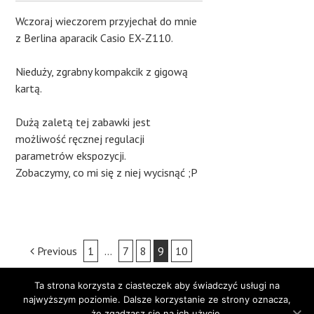
Wczoraj wieczorem przyjechał do mnie
z Berlina aparacik Casio EX-Z110.
Nieduży, zgrabny kompakcik z gigową
kartą.
Dużą zaletą tej zabawki jest
możliwość ręcznej regulacji
parametrów ekspozycji.
Zobaczymy, co mi się z niej wycisnąć ;P
Post
Previous
1
…
7
8
9
10
navigation
Next
Ta strona korzysta z ciasteczek aby świadczyć usługi na
najwyższym poziomie. Dalsze korzystanie ze strony oznacza,
że zgadzasz się na ich użycie.