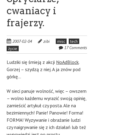
cwaniacy i
frajerzy.
2007-02-04
zibi
misc
tech
17 Comments
życie
Ludziki się śmieją z akcji
NoAdBlock
.
Gorzej – szydzą z niej. A ja znów pod
górkę…
W sieci panuje wolność, więc – owszem
– wolno każdemu wyrazić swoją opinię,
zamieścić artykuł czy posta. Ale na
bezimiennych! Panie! Panowie! Forma!
FORMA! Wyzywanie i obrażanie ludzi
czy naigrywanie się z ich działań lub też
wypowiedzi jest po prostu