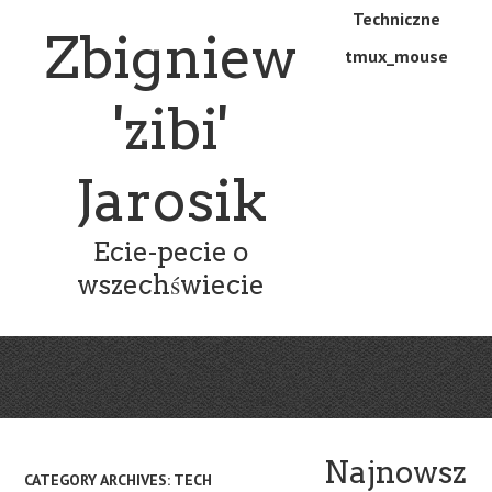
Skip
Skip
Techniczne
Menu
Zbigniew
to
to
tmux_mouse
main
content
content
'zibi'
Jarosik
Ecie-pecie o
wszechświecie
Najnowsz
CATEGORY ARCHIVES:
TECH