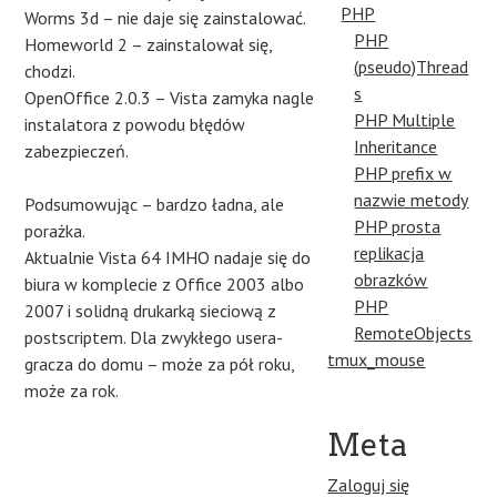
PHP
Worms 3d – nie daje się zainstalować.
PHP
Homeworld 2 – zainstalował się,
(pseudo)Thread
chodzi.
s
OpenOffice 2.0.3 – Vista zamyka nagle
PHP Multiple
instalatora z powodu błędów
Inheritance
zabezpieczeń.
PHP prefix w
nazwie metody
Podsumowując – bardzo ładna, ale
PHP prosta
porażka.
replikacja
Aktualnie Vista 64 IMHO nadaje się do
obrazków
biura w komplecie z Office 2003 albo
PHP
2007 i solidną drukarką sieciową z
RemoteObjects
postscriptem. Dla zwykłego usera-
tmux_mouse
gracza do domu – może za pół roku,
może za rok.
Meta
Zaloguj się