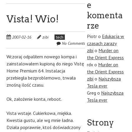
e
komenta
Vista! Wio!
rze
Piotr
o
Edukacja w
2007-02-16
zibi
tech
czasach zarazy
No Comments
zibi
o
Murder on
Wczoraj odpaliłem nowego kompa i
the Orient Express
zainstalowałem kupioną do niego Vistę
rdx
o
Murder on
Home Premium 64. Instalacja
the Orient Express
przebiegła bezproblemowo, trwała
zibi
o
Najszybsza
znośną ilość czasu.
Tesla ever
Greg
o
Najszybsza
Ok, założenie konta, reboot.
Tesla ever
Vista wstaje. Cukierkowa, miękka.
Kwestia gustu, ale wg mnie ładna.
Strony
Działa poprawnie, ktoś doświadczony