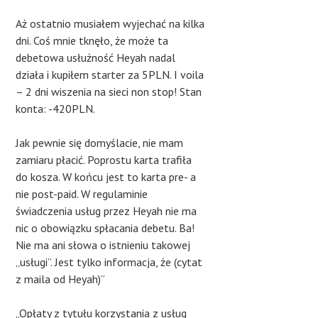
Aż ostatnio musiałem wyjechać na kilka
dni. Coś mnie tknęło, że może ta
debetowa usłużność Heyah nadal
działa i kupiłem starter za 5PLN. I voila
– 2 dni wiszenia na sieci non stop! Stan
konta: -420PLN.
Jak pewnie się domyślacie, nie mam
zamiaru płacić. Poprostu karta trafiła
do kosza. W końcu jest to karta pre- a
nie post-paid. W regulaminie
świadczenia usług przez Heyah nie ma
nic o obowiązku spłacania debetu. Ba!
Nie ma ani słowa o istnieniu takowej
„usługi”. Jest tylko informacja, że (cytat
z maila od Heyah)”
„Opłaty z tytułu korzystania z usług