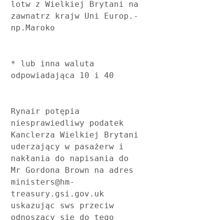
lotw z Wielkiej Brytani na 
zawnatrz krajw Uni Europ.- 
np.Maroko
* lub inna waluta 
odpowiadająca 10 i 40
Rynair potępia 
niesprawiedliwy podatek 
Kanclerza Wielkiej Brytani 
uderzający w pasażerw i 
nakłania do napisania do 
Mr Gordona Brown na adres  
ministers@hm-
treasury.gsi.gov.uk  
uskazując sws przeciw 
odnoszący się do tego 