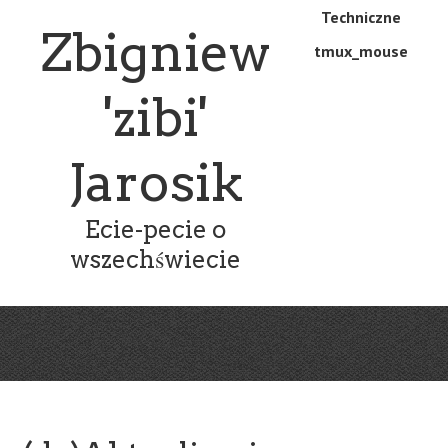
Skip
Skip
Techniczne
Menu
Zbigniew
to
to
tmux_mouse
main
content
content
'zibi'
Jarosik
Ecie-pecie o
wszechświecie