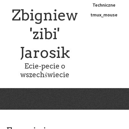
Skip
Skip
Techniczne
Menu
Zbigniew
to
to
tmux_mouse
main
content
content
'zibi'
Jarosik
Ecie-pecie o
wszechświecie