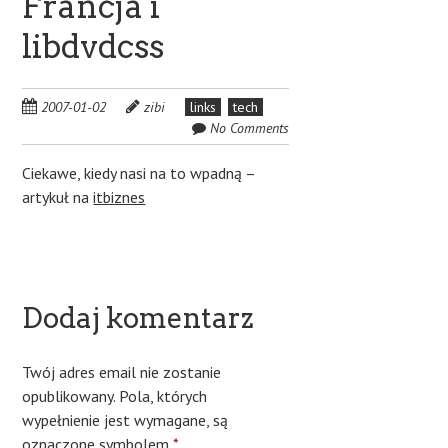
Francja i
libdvdcss
2007-01-02
zibi
links
tech
No Comments
Ciekawe, kiedy nasi na to wpadną –
artykuł na
itbiznes
Dodaj komentarz
Twój adres email nie zostanie
opublikowany.
Pola, których
wypełnienie jest wymagane, są
oznaczone symbolem
*