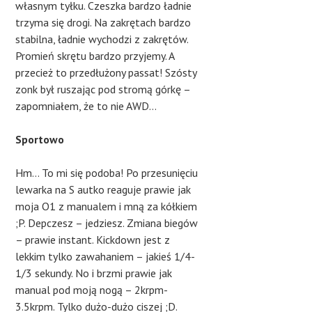
własnym tyłku. Czeszka bardzo ładnie
trzyma się drogi. Na zakrętach bardzo
stabilna, ładnie wychodzi z zakrętów.
Promień skrętu bardzo przyjemy. A
przecież to przedłużony passat! Szósty
zonk był ruszając pod stromą górkę –
zapomniałem, że to nie AWD…
Sportowo
Hm… To mi się podoba! Po przesunięciu
lewarka na S autko reaguje prawie jak
moja O1 z manualem i mną za kółkiem
;P. Depczesz – jedziesz. Zmiana biegów
– prawie instant. Kickdown jest z
lekkim tylko zawahaniem – jakieś 1/4-
1/3 sekundy. No i brzmi prawie jak
manual pod moją nogą – 2krpm-
3.5krpm. Tylko dużo-dużo ciszej ;D.