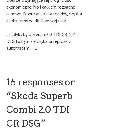
Dobrze trzymające się drogi. Dość
ekonomiczne. No i całkiem rozsądne
cenowo. Dobre auto dla rodziny, czy dla
szefa firmy na dłuższe wyjazdy.
…i gdyby była wersja 2.0 TDI CR 4×4
DSG to bym się chyba przeprosił z
automatem… ;D
16 responses on
“
Skoda Superb
Combi 2.0 TDI
CR DSG
”