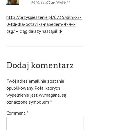
2010-11-03 at 08:40:11
http://przyspieszenie.pl/6735/silnik-2-
0-tdi-dla-octavii-z-napedem-4×4-i-
dsg/
– ciąg dalszy nastąpił ;P
Dodaj komentarz
Twój adres email nie zostanie
opublikowany.
Pola, których
wypełnienie jest wymagane, są
oznaczone symbolem
*
Comment
*