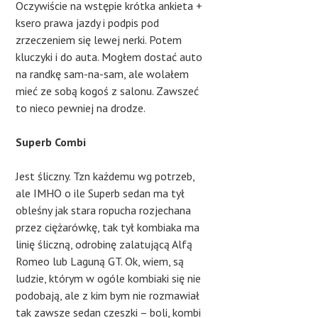
Oczywiście na wstępie krótka ankieta +
ksero prawa jazdy i podpis pod
zrzeczeniem się lewej nerki. Potem
kluczyki i do auta. Mogłem dostać auto
na randkę sam-na-sam, ale wolałem
mieć ze sobą kogoś z salonu. Zawszeć
to nieco pewniej na drodze.
Superb Combi
Jest śliczny. Tzn każdemu wg potrzeb,
ale IMHO o ile Superb sedan ma tył
obleśny jak stara ropucha rozjechana
przez ciężarówkę, tak tył kombiaka ma
linię śliczną, odrobinę zalatującą Alfą
Romeo lub Laguną GT. Ok, wiem, są
ludzie, którym w ogóle kombiaki się nie
podobają, ale z kim bym nie rozmawiał
tak zawsze sedan czeszki – boli, kombi