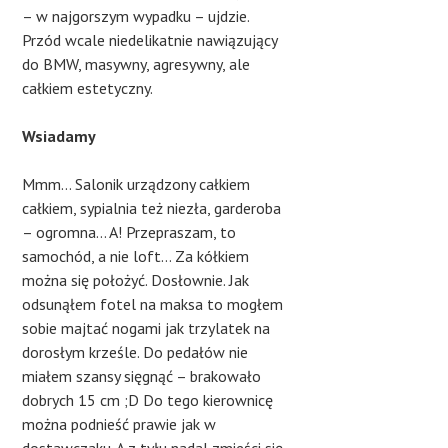
– w najgorszym wypadku – ujdzie.
Przód wcale niedelikatnie nawiązujący
do BMW, masywny, agresywny, ale
całkiem estetyczny.
Wsiadamy
Mmm… Salonik urządzony całkiem
całkiem, sypialnia też niezła, garderoba
– ogromna… A! Przepraszam, to
samochód, a nie loft… Za kółkiem
można się położyć. Dosłownie. Jak
odsunąłem fotel na maksa to mogłem
sobie majtać nogami jak trzylatek na
dorosłym krześle. Do pedałów nie
miałem szansy sięgnąć – brakowało
dobrych 15 cm ;D Do tego kierownicę
można podnieść prawie jak w