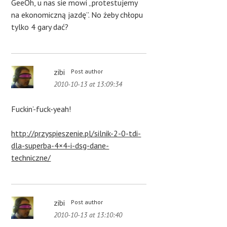
GeeOh, u nas sie mowi „protestujemy
na ekonomiczną jazdę”. No żeby chłopu
tylko 4 gary dać?
zibi
Post author
2010-10-13 at 13:09:34
Fuckin’-fuck-yeah!
http://przyspieszenie.pl/silnik-2-0-tdi-
dla-superba-4×4-i-dsg-dane-
techniczne/
zibi
Post author
2010-10-13 at 13:10:40