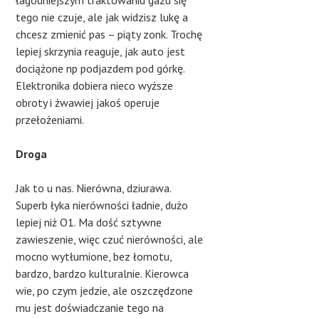
łagodniejszym traktowaniu gazu się
tego nie czuje, ale jak widzisz lukę a
chcesz zmienić pas – piąty zonk. Trochę
lepiej skrzynia reaguje, jak auto jest
dociążone np podjazdem pod górkę.
Elektronika dobiera nieco wyższe
obroty i żwawiej jakoś operuje
przełożeniami.
Droga
Jak to u nas. Nierówna, dziurawa.
Superb łyka nierówności ładnie, dużo
lepiej niż O1. Ma dość sztywne
zawieszenie, więc czuć nierówności, ale
mocno wytłumione, bez łomotu,
bardzo, bardzo kulturalnie. Kierowca
wie, po czym jedzie, ale oszczędzone
mu jest doświadczanie tego na