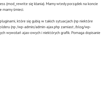
ess (mod_rewrite się kłania). Mamy wtedy porządek na koncie
ie mamy śmieci.
luginami, które się gubią w takich sytuacjach (np niektóre
folderu (np /wp-admin/admin-ajax.php zamiast /blog/wp-
rych wywołań ajax-owych i niektórych grafik. Pomaga dopisanie