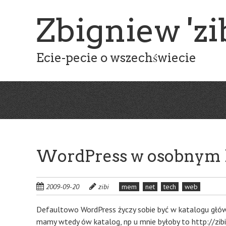
Skip
Zbigniew 'zib
to
main
content
Ecie-pecie o wszechświecie
WordPress w osobnym 
2009-09-20
zibi
mem
net
tech
web
Defaultowo WordPress życzy sobie być w katalogu głów
mamy wtedy ów katalog, np u mnie byłoby to http://zib