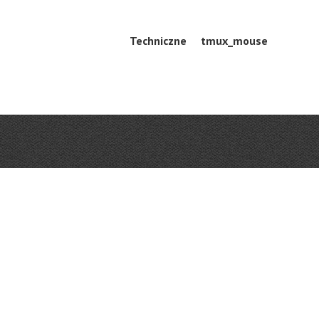
Skip
Techniczne
tmux_mouse
Menu
to
content