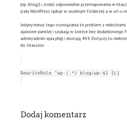
(np /blog/) i zrobić odpowiednie przemapowania w htacc
(cały WordPress ląduje w osobnym folderze) a w url-u n
Jedyny minus tego rozwiązania to problem z niektórymi p
ajaxowe panele) i szukają w ścieżce bez dodatkowego 
admin/admin-ajax.php) i dostają 404. Dotyczy to niektó
do .htaccess:
RewriteRule ^wp-(.*) blog/wp-$1 [L]
Dodaj komentarz