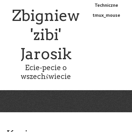
Skip
Skip
Techniczne
Menu
Zbigniew
to
to
tmux_mouse
main
content
content
'zibi'
Jarosik
Ecie-pecie o
wszechświecie