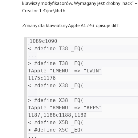
klawiszy modyfikatorów. Wymagany jest drobny „hack” –
Creator 1.4\inc\kbd.h
Zmiany dla klawiatury Apple A1243 opisuje diff:
1089c1090

< #define T38 _EQ(                  
---

> #define T38 _EQ(                  
fApple "LMENU" => "LWIN"

1175c1176

< #define X38 _EQ(                  
---

> #define X38 _EQ(                  
fApple "RMENU" => "APPS"

1187,1188c1188,1189

< #define X5B _EQ(                  
< #define X5C _EQ(                  
---
