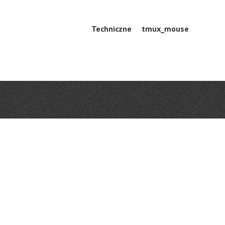
Skip
Techniczne
tmux_mouse
Menu
to
content