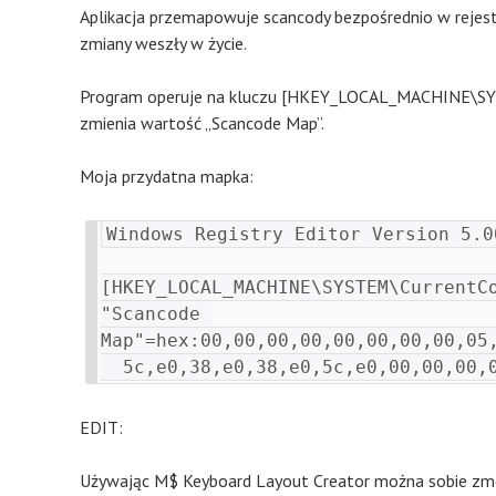
Aplikacja przemapowuje scancody bezpośrednio w rejes
zmiany weszły w życie.
Program operuje na kluczu [HKEY_LOCAL_MACHINE\SYS
zmienia wartość „Scancode Map”.
Moja przydatna mapka:
Windows Registry Editor Version 5.00
[HKEY_LOCAL_MACHINE\SYSTEM\CurrentCo
"Scancode 
Map"=hex:00,00,00,00,00,00,00,00,05,
EDIT:
Używając M$ Keyboard Layout Creator można sobie zmo