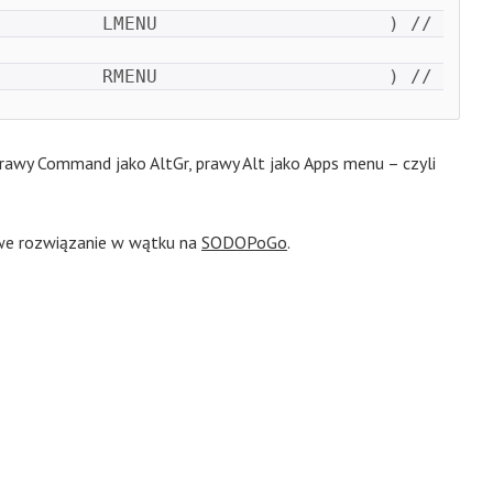
         LMENU                     ) // 
         RMENU                     ) // 
rawy Command jako AltGr, prawy Alt jako Apps menu – czyli
iwe rozwiązanie w wątku na
SODOPoGo
.