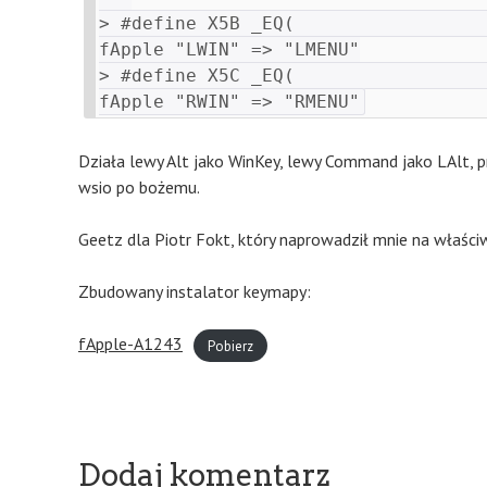
> #define X5B _EQ(                  
fApple "LWIN" => "LMENU"

> #define X5C _EQ(                  
Działa lewy Alt jako WinKey, lewy Command jako LAlt, p
wsio po bożemu.
Geetz dla Piotr Fokt, który naprowadził mnie na właśc
Zbudowany instalator keymapy:
fApple-A1243
Pobierz
Dodaj komentarz