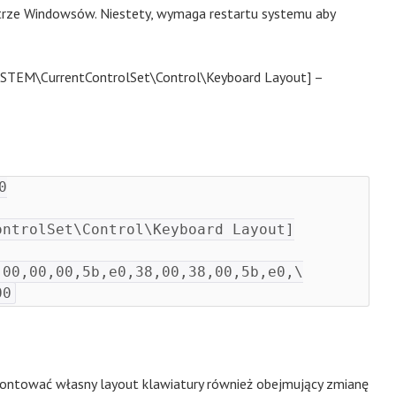
trze Windowsów. Niestety, wymaga restartu systemu aby
TEM\CurrentControlSet\Control\Keyboard Layout] –


ntrolSet\Control\Keyboard Layout]

00,00,00,5b,e0,38,00,38,00,5b,e0,\

ntować własny layout klawiatury również obejmujący zmianę