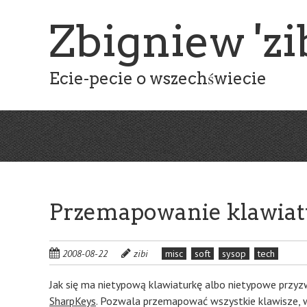
Skip
Zbigniew 'zib
to
main
content
Ecie-pecie o wszechświecie
Przemapowanie klawiat
2008-08-22
zibi
misc
soft
sysop
tech
Jak się ma nietypową klawiaturkę albo nietypowe przyz
SharpKeys
. Pozwala przemapować wszystkie klawisze, w t