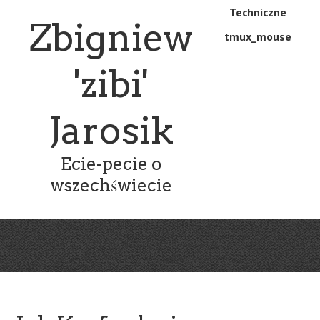
Skip
Skip
Techniczne
Menu
Zbigniew
to
to
tmux_mouse
main
content
content
'zibi'
Jarosik
Ecie-pecie o
wszechświecie