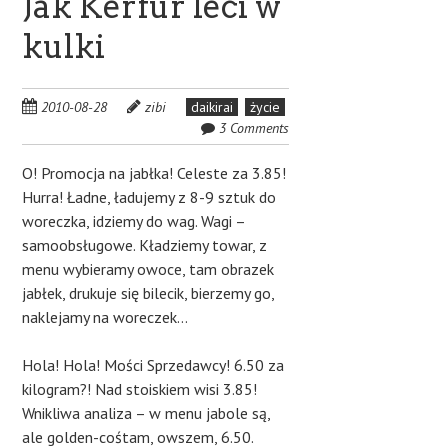
Jak Kerfur leci w
kulki
2010-08-28
zibi
daikirai
życie
3 Comments
O! Promocja na jabłka! Celeste za 3.85!
Hurra! Ładne, ładujemy z 8-9 sztuk do
woreczka, idziemy do wag. Wagi –
samoobsługowe. Kładziemy towar, z
menu wybieramy owoce, tam obrazek
jabłek, drukuje się bilecik, bierzemy go,
naklejamy na woreczek…
Hola! Hola! Mości Sprzedawcy! 6.50 za
kilogram?! Nad stoiskiem wisi 3.85!
Wnikliwa analiza – w menu jabole są,
ale golden-cośtam, owszem, 6.50.