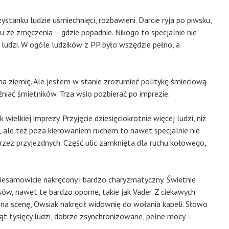
stanku ludzie uśmiechnięci, rozbawieni. Darcie ryja po piwsku,
stu ze zmęczenia – gdzie popadnie. Nikogo to specjalnie nie
 ludzi. W ogóle ludzików z PP było wszędzie pełno, a
 na ziemię. Ale jestem w stanie zrozumieć politykę śmieciową
żniać śmietników. Trza wsio pozbierać po imprezie.
elkiej imprezy. Przyjęcie dziesięciokrotnie więcej ludzi, niż
, ale też poza kierowaniem ruchem to nawet specjalnie nie
rzez przyjezdnych. Część ulic zamknięta dla ruchu kołowego,
niesamowicie nakręcony i bardzo charyzmatyczny. Świetnie
ów, nawet te bardzo oporne, takie jak Vader. Z ciekawych
na scenę, Owsiak nakręcił widownię do wołania kapeli. Słowo
iąt tysięcy ludzi, dobrze zsynchronizowane, pełne mocy –