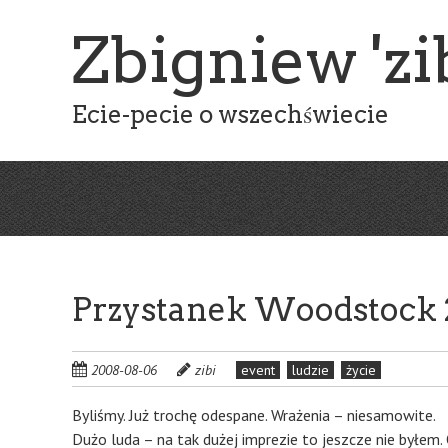
Skip
Zbigniew 'zib
to
main
content
Ecie-pecie o wszechświecie
Przystanek Woodstock
2008-08-06
zibi
event
ludzie
życie
Byliśmy. Już trochę odespane. Wrażenia – niesamowite.
Dużo luda – na tak dużej imprezie to jeszcze nie byłem. 