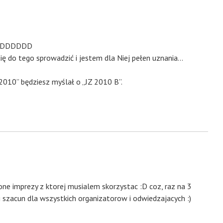
y” :DDDDDD
Cię do tego sprowadzić i jestem dla Niej pełen uznania…
2010” będziesz myślał o „JZ 2010 B”.
ne imprezy z ktorej musialem skorzystac :D coz, raz na 3
ki szacun dla wszystkich organizatorow i odwiedzajacych :)