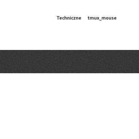
Skip
Techniczne
tmux_mouse
Menu
to
content