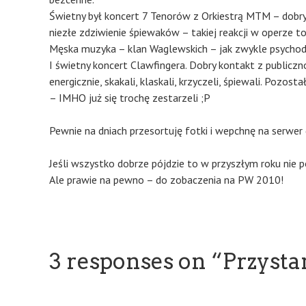
Świetny był koncert 7 Tenorów z Orkiestrą MTM – dobry 
niezłe zdziwienie śpiewaków – takiej reakcji w operze to 
Męska muzyka – klan Waglewskich – jak zwykle psychode
I świetny koncert Clawfingera. Dobry kontakt z publiczn
energicznie, skakali, klaskali, krzyczeli, śpiewali. Pozost
– IMHO już się trochę zestarzeli ;P
Pewnie na dniach przesortuję fotki i wepchnę na serwer 
Jeśli wszystko dobrze pójdzie to w przyszłym roku nie
Ale prawie na pewno – do zobaczenia na PW 2010!
3 responses on “
Przyst