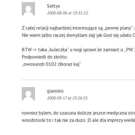
Sołtys
2008-08-06 at 19:31:52
Z całej relacji najbardziej interesujące są „pewne plan
Nie wiem (albo raczej domyślam się) jak Gosi się udało 
BTW -> taka „kuleczka” u nogi sprawi że zamiast o „PW 
Podpowiedź do skrótu:
„owosunob 0102 ćiboraz kaj”
glanisko
2008-08-17 at 23:26:55
rowniez bylem, do szacuna dolicze jeszce medyczna stro
woodstocki to i tak nie za duzo :D ale dla imprezy wiel