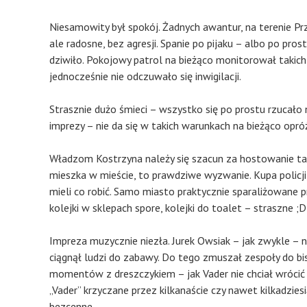
Niesamowity był spokój. Żadnych awantur, na terenie Przy
ale radosne, bez agresji. Spanie po pijaku – albo po pro
dziwiło. Pokojowy patrol na bieżąco monitorował takich
jednocześnie nie odczuwało się inwigilacji.
Strasznie dużo śmieci – wszystko się po prostu rzucało
imprezy – nie da się w takich warunkach na bieżąco opró
Władzom Kostrzyna należy się szacun za hostowanie tak wi
mieszka w mieście, to prawdziwe wyzwanie. Kupa policji
mieli co robić. Samo miasto praktycznie sparaliżowane p
kolejki w sklepach spore, kolejki do toalet – straszne ;D
Impreza muzycznie niezła. Jurek Owsiak – jak zwykle – 
ciągnął ludzi do zabawy. Do tego zmuszał zespoły do bis
momentów z dreszczykiem – jak Vader nie chciał wrócić 
„Vader” krzyczane przez kilkanaście czy nawet kilkadzies
bezcenne.