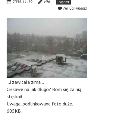
2004-11-19
zibi
jogger
No Comments
…i zawitała zima…
Ciekawe na jak długo? Bom się za nią
stęsknił…
Uwaga, podlinkowane foto duże.
605KB.