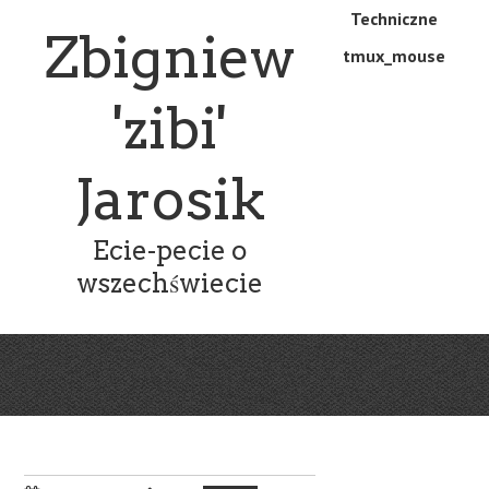
Skip
Skip
Techniczne
Menu
Zbigniew
to
to
tmux_mouse
main
content
content
'zibi'
Jarosik
Ecie-pecie o
wszechświecie