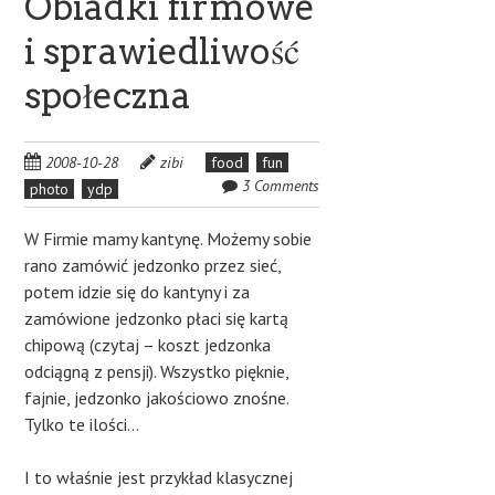
Obiadki firmowe
i sprawiedliwość
społeczna
2008-10-28
zibi
food
fun
3 Comments
photo
ydp
W Firmie mamy kantynę. Możemy sobie
rano zamówić jedzonko przez sieć,
potem idzie się do kantyny i za
zamówione jedzonko płaci się kartą
chipową (czytaj – koszt jedzonka
odciągną z pensji). Wszystko pięknie,
fajnie, jedzonko jakościowo znośne.
Tylko te ilości…
I to właśnie jest przykład klasycznej