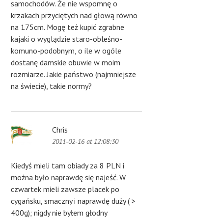
samochodów. Że nie wspomnę o
krzakach przyciętych nad głową równo
na 175cm. Mogę też kupić zgrabne
kajaki o wyglądzie staro-obleśno-
komuno-podobnym, o ile w ogóle
dostanę damskie obuwie w moim
rozmiarze. Jakie państwo (najmniejsze
na świecie), takie normy?
Chris
2011-02-16 at 12:08:30
Kiedyś mieli tam obiady za 8 PLN i
można było naprawdę się najeść. W
czwartek mieli zawsze placek po
cygańsku, smaczny i naprawdę duży ( >
400g); nigdy nie byłem głodny