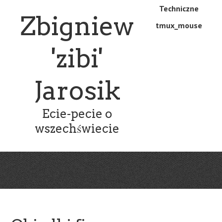
Skip
Skip
Techniczne
Menu
Zbigniew
to
to
tmux_mouse
main
content
content
'zibi'
Jarosik
Ecie-pecie o
wszechświecie