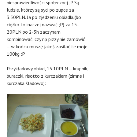
niesprawiedliwości społecznej ;P Są
ludzie, którzy są syci po zupce za
3.50PLN. Ja po zjedzeniu obiadku(bo
ciężko to inaczej nazwać ;P) za 15-
20PLN po 2-3h zaczynam
kombinować, czy np pizzy nie zamówić
– w końcu muszę jakoś zasilać te moje
100kg ;P
Przykładowy obiad, 15.10PLN – krupnik,
buraczki, risotto z kurczakiem (zimne i
kurczaka śladowo):