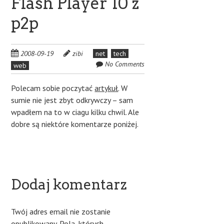
Flash Player 10 z
p2p
2008-09-19
zibi
net
tech
No Comments
web
Polecam sobie poczytać
artykuł
. W
sumie nie jest zbyt odkrywczy – sam
wpadłem na to w ciagu kilku chwil. Ale
dobre są niektóre komentarze poniżej.
Dodaj komentarz
Twój adres email nie zostanie
opublikowany.
Pola, których