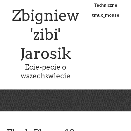
Skip
Skip
Techniczne
Menu
Zbigniew
to
to
tmux_mouse
main
content
content
'zibi'
Jarosik
Ecie-pecie o
wszechświecie