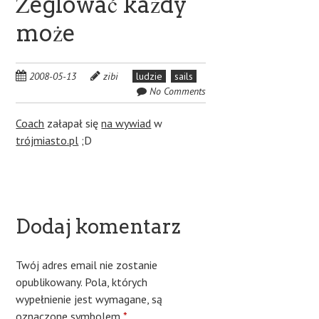
Żeglować każdy
może
2008-05-13
zibi
ludzie
sails
No Comments
Coach
załapał się
na wywiad
w
trójmiasto.pl
;D
Dodaj komentarz
Twój adres email nie zostanie
opublikowany.
Pola, których
wypełnienie jest wymagane, są
oznaczone symbolem
*