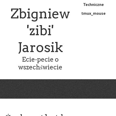
Skip
Skip
Techniczne
Menu
Zbigniew
to
to
tmux_mouse
main
content
content
'zibi'
Jarosik
Ecie-pecie o
wszechświecie