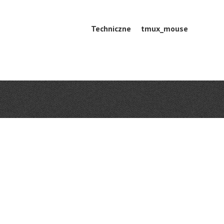
Skip
Techniczne
tmux_mouse
Menu
to
content