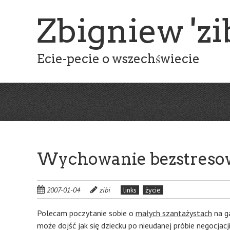
Skip
Zbigniew 'zib
to
main
content
Ecie-pecie o wszechświecie
Wychowanie bezstreso
2007-01-04
zibi
links
życie
Polecam poczytanie sobie o
małych szantażystach
na ga
może dojść jak się dziecku po nieudanej próbie negocjacji 