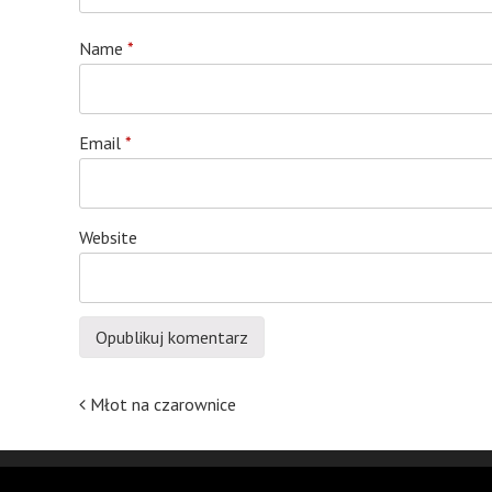
Name
*
Email
*
Website
Post
Młot na czarownice
navigation