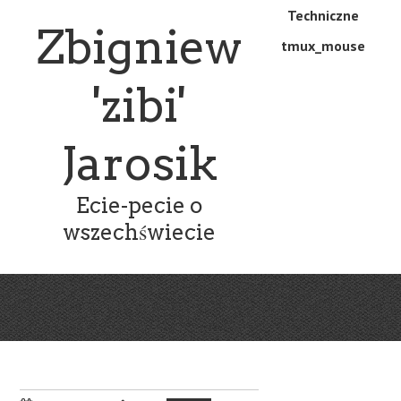
Skip
Skip
Techniczne
Menu
Zbigniew
to
to
tmux_mouse
main
content
content
'zibi'
Jarosik
Ecie-pecie o
wszechświecie