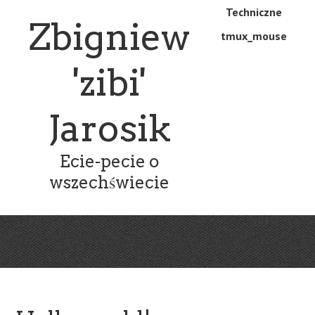
Skip
Skip
Techniczne
Menu
Zbigniew
to
to
tmux_mouse
main
content
content
'zibi'
Jarosik
Ecie-pecie o
wszechświecie